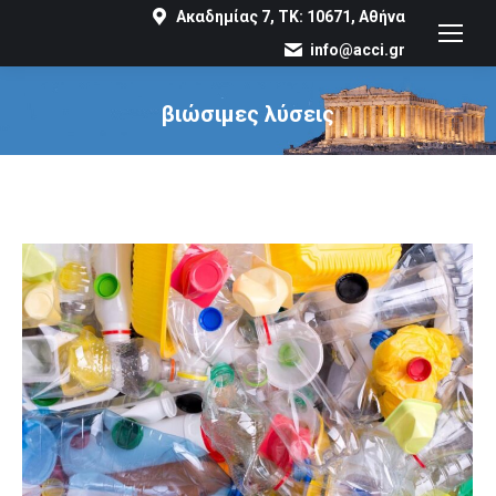
Ακαδημίας 7, ΤΚ: 10671, Αθήνα
info@acci.gr
βιώσιμες λύσεις
You are here: