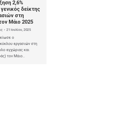
ξηση 2,6%
 γενικός δείκτης
ασιών στη
τον Μάιο 2025
ις
21 Ιουλίου, 2025
μείωσε ο
 κύκλου εργασιών στη
ολο εγχώριας και
άς) τον Μάιο…