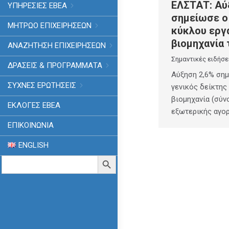
ΕΛΣΤΑΤ: Αύ
ΥΠΗΡΕΣΙΕΣ ΕΒΕΑ
σημείωσε ο
ΜΗΤΡΩΟ ΕΠΙΧΕΙΡΗΣΕΩΝ
κύκλου εργ
βιομηχανία 
ΑΝΑΖΗΤΗΣΗ ΕΠΙΧΕΙΡΗΣΕΩΝ
Σημαντικές ειδήσε
ΔΡΑΣΕΙΣ & ΠΡΟΓΡΑΜΜΑΤΑ
Αύξηση 2,6% ση
ΣΥΧΝΕΣ ΕΡΩΤΗΣΕΙΣ
γενικός δείκτης
βιομηχανία (σύν
ΕΚΛΟΓΈΣ ΕΒΕΑ
εξωτερικής αγορ
ΕΠΙΚΟΙΝΩΝΙΑ
ENGLISH
Search
Search Button
for: