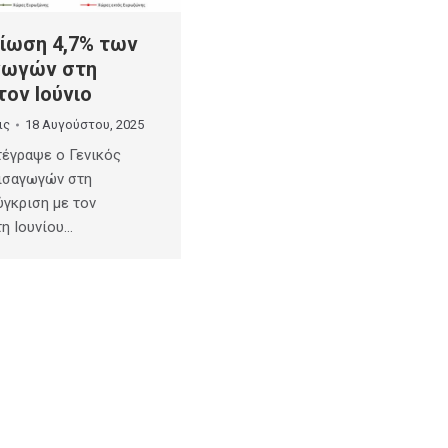
ίωση 4,7% των
γωγών στη
τον Ιούνιο
ις
18 Αυγούστου, 2025
τέγραψε ο Γενικός
Εισαγωγών στη
ύγκριση με τον
τη Ιουνίου…