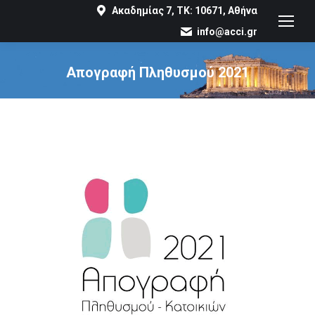
Ακαδημίας 7, ΤΚ: 10671, Αθήνα
info@acci.gr
Απογραφή Πληθυσμού 2021
You are here: