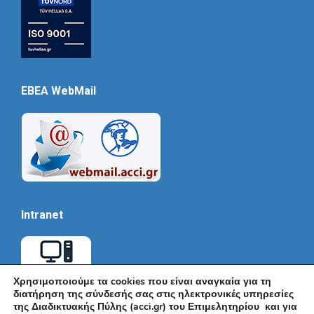
EBEA WebMail
Intranet
Χρησιμοποιούμε τα cookies που είναι αναγκαία για τη
διατήρηση της σύνδεσής σας στις ηλεκτρονικές υπηρεσίες
της Διαδικτυακής Πύλης (acci.gr) του Επιμελητηρίου και για