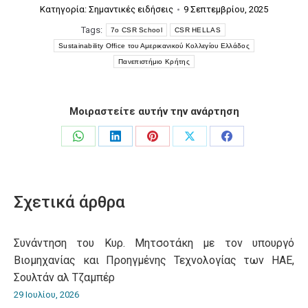
Κατηγορία:
Σημαντικές ειδήσεις
9 Σεπτεμβρίου, 2025
Tags:
7ο CSR School
CSR HELLAS
Sustainability Office του Αμερικανικού Κολλεγίου Ελλάδος
Πανεπιστήμιο Κρήτης
Μοιραστείτε αυτήν την ανάρτηση
Share
Share
Share
Share
Share
on
on
on
on
on
WhatsApp
LinkedIn
Pinterest
X
Facebook
Σχετικά άρθρα
Συνάντηση του Κυρ. Μητσοτάκη με τον υπουργό
Βιομηχανίας και Προηγμένης Τεχνολογίας των ΗΑΕ,
Σουλτάν αλ Τζαμπέρ
29 Ιουλίου, 2026