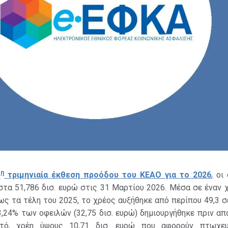
η
1
τριμηνιαία έκθεση προόδου του ΚΕΑΟ για το 2026
, οι
τα 51,786 δισ. ευρώ στις 31 Μαρτίου 2026. Μέσα σε έναν 
ως τα τέλη του 2025, το χρέος αυξήθηκε από περίπου 49,3 σε
3,24% των οφειλών (32,75 δισ. ευρώ) δημιουργήθηκε πριν απ
τό, χρέη ύψους 10,71 δισ. ευρώ που αφορούν πτωχευ