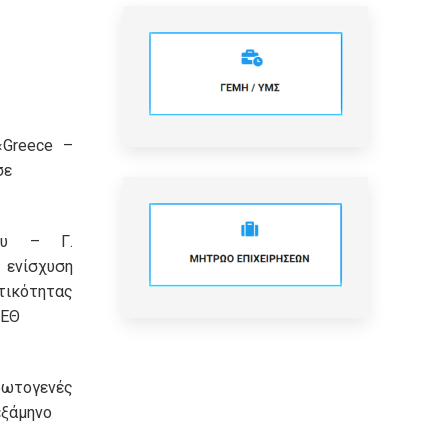
«Greece –
σε
κου – Γ.
 ενίσχυση
τικότητας
ΔΕΘ
ρωτογενές
εξάμηνο