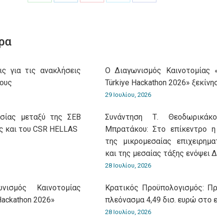
Share
Share
Share
Share
Share
on
on
on
on
on
WhatsApp
LinkedIn
Pinterest
X
Facebook
ρα
ις για τις ανακλήσεις
O Διαγωνισμός Καινοτομίας 
ους
Türkiye Hackathon 2026» ξεκίνη
29 Ιουλίου, 2026
ασίας μεταξύ της ΣΕΒ
Συνάντηση Τ. Θεοδωρικά
ς και του CSR HELLAS
Μπρατάκου: Στο επίκεντρο η
της μικρομεσαίας επιχειρημα
και της μεσαίας τάξης ενόψει 
28 Ιουλίου, 2026
νισμός Καινοτομίας
Κρατικός Προϋπολογισμός: Π
Hackathon 2026»
πλεόνασμα 4,49 δισ. ευρώ στο 
28 Ιουλίου, 2026