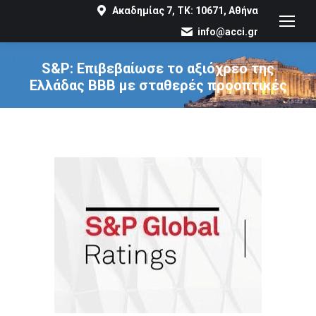
Ακαδημίας 7, ΤΚ: 10671, Αθήνα
info@acci.gr
S&P: Επιβεβαίωσε το αξιόχρεο της
Ελλάδας ΒΒΒ με σταθερές προοπτικές
You are here: