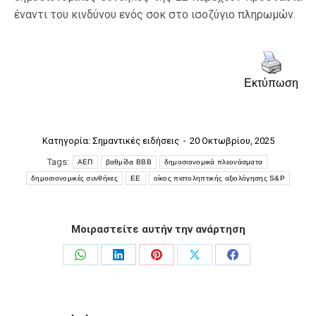
έναντι του κινδύνου ενός σοκ στο ισοζύγιο πληρωμών.
Εκτύπωση
Κατηγορία:
Σημαντικές ειδήσεις
20 Οκτωβρίου, 2025
Tags:
ΑΕΠ
βαθμίδα ΒΒΒ
δημοσιονομικά πλεονάσματα
δημοσιονομικές συνθήκες
ΕΕ
οίκος πιστοληπτικής αξιολόγησης S&P
Μοιραστείτε αυτήν την ανάρτηση
Share
Share
Share
Share
Share
on
on
on
on
on
WhatsApp
LinkedIn
Pinterest
X
Facebook