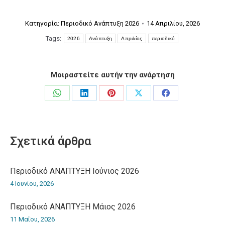
Κατηγορία:
Περιοδικό Ανάπτυξη 2026
14 Απριλίου, 2026
Tags:
2026
Ανάπτυξη
Απριλίος
περιοδικό
Μοιραστείτε αυτήν την ανάρτηση
Share
Share
Share
Share
Share
on
on
on
on
on
WhatsApp
LinkedIn
Pinterest
X
Facebook
Σχετικά άρθρα
Περιοδικό ΑΝΑΠΤΥΞΗ Ιούνιος 2026
4 Ιουνίου, 2026
Περιοδικό ΑΝΑΠΤΥΞΗ Μάιος 2026
11 Μαΐου, 2026