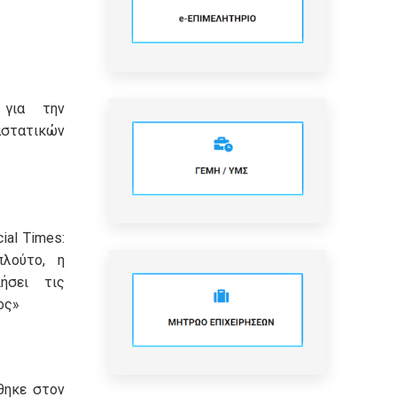
 για την
τατικών
ial Times:
πλούτο, η
ήσει τις
ος»
θηκε στον