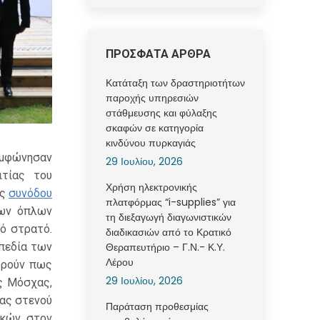
ΠΡΟΣΦΑΤΑ ΑΡΘΡΑ
Κατάταξη των δραστηριοτήτων
παροχής υπηρεσιών
στάθμευσης και φύλαξης
σκαφών σε κατηγορία
κινδύνου πυρκαγιάς
συμφώνησαν
29 Ιουλίου, 2026
τίας του
Χρήση ηλεκτρονικής
ης
συνόδου
πλατφόρμας “i-supplies” για
εων όπλων
τη διεξαγωγή διαγωνιστικών
ό στρατό.
διαδικασιών από το Κρατικό
 πεδία των
Θεραπευτήριο – Γ.Ν.- Κ.Υ.
Λέρου
ωρούν πως
29 Ιουλίου, 2026
ς Μόσχας,
ίας στενού
Παράταση προθεσμίας
ικών στον