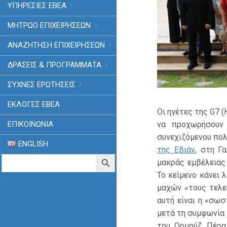
ΥΠΗΡΕΣΙΕΣ ΕΒΕΑ
ΜΗΤΡΩΟ ΕΠΙΧΕΙΡΗΣΕΩΝ
ΑΝΑΖΗΤΗΣΗ ΕΠΙΧΕΙΡΗΣΕΩΝ
ΔΡΑΣΕΙΣ & ΠΡΟΓΡΑΜΜΑΤΑ
ΣΥΧΝΕΣ ΕΡΩΤΗΣΕΙΣ
ΕΚΛΟΓΈΣ ΕΒΕΑ
Οι ηγέτες της G7 (
να προχωρήσουν
ΕΠΙΚΟΙΝΩΝΙΑ
συνεχιζόμενου πολ
ENGLISH
της Εβιάν
, στη Γα
Search
Search Button
μακράς εμβέλειας
for:
Το κείμενο κάνει 
μαχών «τους τελε
αυτή είναι η «σω
μετά τη συμφωνία 
του Ορμούζ. Πέρα