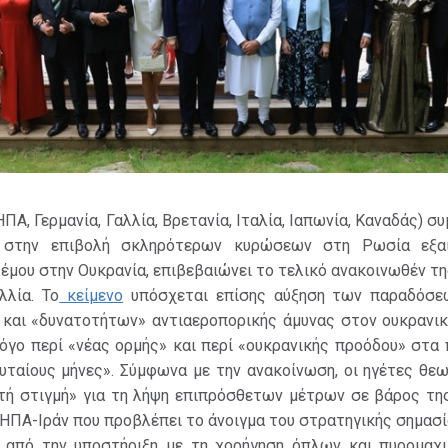
ΗΠΑ, Γερμανία, Γαλλία, Βρετανία, Ιταλία, Ιαπωνία, Καναδάς) 
 στην επιβολή σκληρότερων κυρώσεων στη Ρωσία εξαι
έμου στην Ουκρανία, επιβεβαιώνει το τελικό ανακοινωθέν τ
λλία. Το
κείμενο
υπόσχεται επίσης αύξηση των παραδόσ
 και «δυνατοτήτων» αντιαεροπορικής άμυνας στον ουκρανικ
λόγο περί «νέας ορμής» και περί «ουκρανικής προόδου» στα
υταίους μήνες». Σύμφωνα με την ανακοίνωση, οι ηγέτες θε
στή στιγμή» για τη λήψη επιπρόσθετων μέτρων σε βάρος τη
ΗΠΑ-Ιράν που προβλέπει το άνοιγμα του στρατηγικής σημασ
 από την υποστήριξη με τη χορήγηση όπλων και πυρομαχ