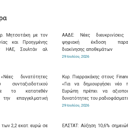
on
on
on
on
on
WhatsApp
LinkedIn
Pinterest
X
Facebook
ρα
υρ. Μητσοτάκη με τον
ΑΑΔΕ: Νέες διευκρινίσεις
νίας και Προηγμένης
ψηφιακή έκδοση παρασ
ν ΗΑΕ, Σουλτάν αλ
διακίνησης αποθεμάτων
29 Ιουλίου, 2026
«Νέες δυνατότητες
Κυρ. Πιερρακάκης στους Financ
 συνταξιοδοτικού
«Για να δημιουργήσει νέο 
με το κατατεθέν
Ευρώπη πρέπει να αξιοποι
 την επαγγελματική
δυνατότητες του ραδιοφάσματ
29 Ιουλίου, 2026
 των 2,2 εκατ. ευρώ σε
ΕΛΣΤΑΤ: Αύξηση 10,6% σημειώ