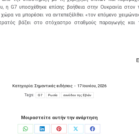
υ, η G7 υποσχέθηκε επίσης βοήθεια στην Ουκρανία στον 
η χώρα να μπορέσει να αντεπεξέλθει «τον επόμενο χειμώνα»
τρατός βάζει στο στόχαστρο σταθμούς παραγωγής και 
Κατηγορία:
Σημαντικές ειδήσεις
17 Ιουνίου, 2026
Tags:
G7
Ρωσία
συνόδου της Εβιάν
Μοιραστείτε αυτήν την ανάρτηση
Share
Share
Share
Share
Share