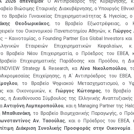
Α 2026 απένειμαν
: Ο Αντιπρόεδρος της Κυβέρνησης, 
Βραβείο Βιώσιμης Εταιρικής Διακυβέρνησης, o Yπουργός Εθνικ
, το Βραβείο Γυναικείας Επιχειρηματικότητας & Ηγεσίας, 
άκης Θεοδωρικάκος
, το Βραβείο Εξωστρέφειας, ο Κ
ειρείν του Οικονομικού Πανεπιστημίου Αθηνών, κ.
Γιώργος
 – Καινοτομίας, ο Founding Partner Eos Global Investors κα
ληνικών Εταιρειών Επιχειρηματικών Κεφαλαίων, 
το Βραβείο Νέου Επιχειρηματία, ο Πρόεδρος του ΕΒΕΑ, 
Βραβείο Επιχειρηματικής Παράδοσης και Προόδου, η Δι
INDVIEW Strategy & Research, κα
Λίνα Νικολοπούλου
, τ
Μικρομεσαίας Επιχείρησης, η Α΄ Αντιπρόεδρος του ΕΒΕΑ
ίμογλου
, το Βραβείο Ψηφιακού Μετασχηματισμού, ο Υ
ας και Οικονομικών, κ.
Γιώργος Κώτσηρας
, το Βραβείο
τας, η Διευθύνουσα Σύμβουλος της Ελληνικής Αναπτυξιακής
κα
Αντιγόνη Λυμπεροπούλου
, και η Managing Partner της Hal
η Μπαθιανάκη
, το Βραβείο Βιομηχανικής Παραγωγής, ο Πρό
ωνσταντίνος Αν. Τασούλας
, και ο Πρόεδρος του ΕΒΕΑ, 
πίτιμη Διάκριση Συνολικής Προσφοράς στην Οικονομία
.