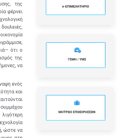
ώσης, της
οία φέρνει
χνολογική
δουλειές,
 οικονομία
γράμμισε,
ιά— ότι ο
ισμός της
ήμονες, να
ύναψη ενός
κότητα και
αιτούνται
-συμμάχου
 λιγότερη
εχνολογία
, ώστε να
μονες στη