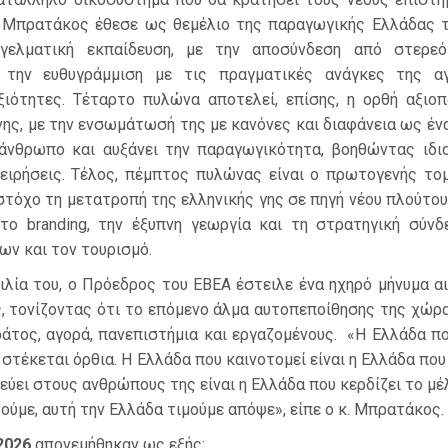
κ. Μπρατάκος έθεσε ως θεμέλιο της παραγωγικής Ελλάδας τ
γγελματική εκπαίδευση, με την αποσύνδεση από στερε
 την ευθυγράμμιση με τις πραγματικές ανάγκες της α
εξιότητες. Τέταρτο πυλώνα αποτελεί, επίσης, η ορθή αξιοπ
ης, με την ενσωμάτωσή της με κανόνες και διαφάνεια ως έν
 άνθρωπο και αυξάνει την παραγωγικότητα, βοηθώντας ιδια
χειρήσεις. Τέλος, πέμπτος πυλώνας είναι ο πρωτογενής τομ
στόχο τη μετατροπή της ελληνικής γης σε πηγή νέου πλούτο
 το branding, την έξυπνη γεωργία και τη στρατηγική σύνδ
ων και τον τουρισμό.
ιλία του, ο Πρόεδρος του ΕΒΕΑ έστειλε ένα ηχηρό μήνυμα α
ς, τονίζοντας ότι το επόμενο άλμα αυτοπεποίθησης της χώρα
ράτος, αγορά, πανεπιστήμια και εργαζομένους. «Η Ελλάδα π
 στέκεται όρθια. Η Ελλάδα που καινοτομεί είναι η Ελλάδα πο
εύει στους ανθρώπους της είναι η Ελλάδα που κερδίζει το μέ
ούμε, αυτή την Ελλάδα τιμούμε απόψε», είπε ο κ. Μπρατάκος.
2026
απονεμήθηκαν ως εξής: