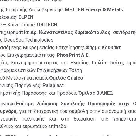
ης Εταιρικής Διακυβέρνησης:
METLEN Energy & Metals
ρέφειας:
ELPEN
ς – Καινοτομίας:
UBITECH
πιχειρηματία:
Δρ. Κωνσταντίνος Κυριακόπουλος
, συνιδρυτή
ης DeepSea Technologies
σσόμενης Μικρομεσαίας Επιχείρησης:
Φάρμα Κουκάκη
ύς Επιχειρηματικότητας:
PhosPrint Α.Ε.
είας Επιχειρηματικότητας και Ηγεσίας:
Ιουλία Τσέτη,
Πρόε
 Φαρμακευτικών Επιχειρήσεων Τσέτη
κού Μετασχηματισμού:
Όμιλος Qualco
ανικής Παραγωγής:
Palaplast
ρηματικής Παράδοσης και Προόδου:
Όμιλος ΒΙΑΝΕΞ
πένειμε
Επίτιμη Διάκριση Συνολικής Προσφοράς στην Ο
ουρνάρα,
για τη διαχρονική του συμβολή στην οικονομική επι
ονομικής πολιτικής και στη θωράκιση της χρηματοπι
θνικό και ευρωπαϊκό επίπεδο.