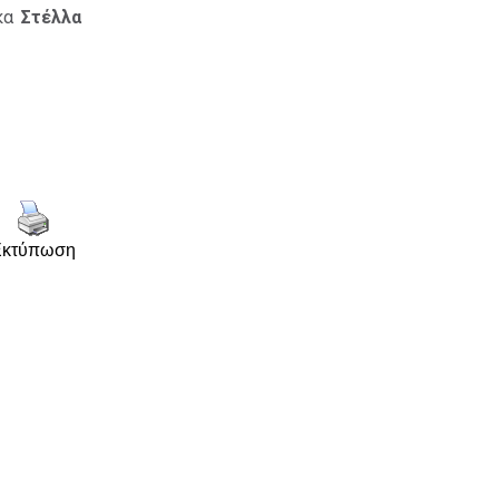
κα
Στέλλα
Εκτύπωση