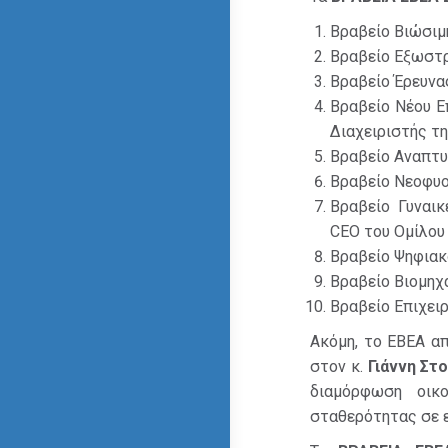
Βραβείο Βιώσιμ
Βραβείο Εξωστ
Βραβείο Έρευνα
Βραβείο Νέου Ε
Διαχειριστής τ
Βραβείο Αναπτυ
Βραβείο Νεοφυο
Βραβείο Γυναικ
CEO του Ομίλου
Βραβείο Ψηφια
Βραβείο Βιομηχ
Βραβείο Επιχει
Ακόμη, το ΕΒΕΑ α
στον κ.
Γιάννη Στ
διαμόρφωση οικ
σταθερότητας σε ε