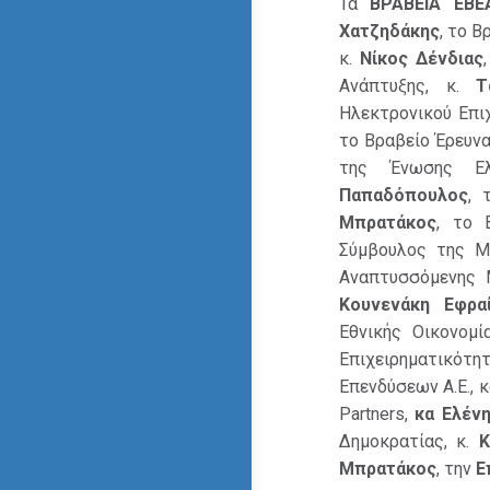
Τα
ΒΡΑΒΕΙΑ ΕΒΕ
Χατζηδάκης
, το 
κ.
Νίκος Δένδιας
Ανάπτυξης, κ.
Τ
Ηλεκτρονικού Επιχ
το Βραβείο Έρευνας
της Ένωσης Ελ
Παπαδόπουλος
, 
Μπρατάκος
, το 
Σύμβουλος της M
Αναπτυσσόμενης 
Κουνενάκη Εφρα
Εθνικής Οικονομί
Επιχειρηματικότη
Επενδύσεων Α.Ε., 
Partners,
κα Ελέν
Δημοκρατίας, κ.
Κ
Μπρατάκος
, την
Ε