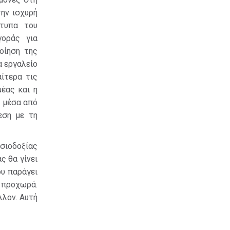
ην ισχυρή
ότυπα του
γοράς για
οίηση της
α εργαλείο
ίτερα τις
έας και η
υ μέσα από
εση με τη
ισιοδοξίας
ς θα γίνει
ου παράγει
υ προχωρά.
λλον. Αυτή