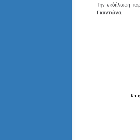
Tην εκδήλωση παρ
Γκαντώνα
.
Κατη