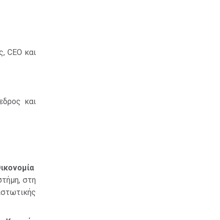
ς, CEO και
δρος και
ικονομία
στήμη, στη
στωτικής