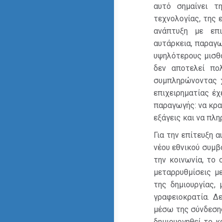
αυτό σημαίνει τ
τεχνολογίας, της 
ανάπτυξη με επι
αυτάρκεια, παραγ
υψηλότερους μισθο
δεν αποτελεί πολ
συμπληρώνοντας χ
επιχειρηματίας έ
παραγωγής: να κρα
εξάγεις και να πλ
Για την επίτευξη 
νέου εθνικού συμβ
την κοινωνία, το
μεταρρυθμίσεις μ
της δημιουργίας,
γραφειοκρατία. Δ
μέσω της σύνδεση
δημιουργηθεί το 