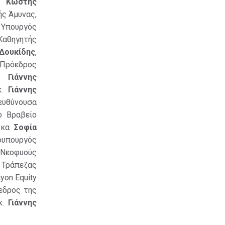
κ.
Κωστής
ής Άμυνας,
ο Υπουργός
αθηγητής
 Δουκίδης
,
ι Πρόεδρος
κ.
Γιάννης
κ.
Γιάννης
ευθύνουσα
ο Βραβείο
, κα
Σοφία
φυπουργός
 Νεοφυούς
 Τράπεζας
cyon Equity
εδρος της
κ.
Γιάννης