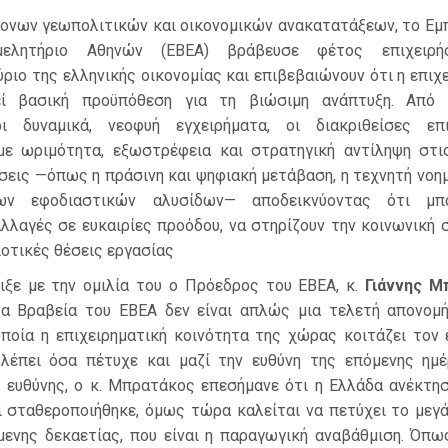
τονων γεωπολιτικών και οικονομικών ανακατατάξεων, το Εμ
ιμελητήριο Αθηνών (ΕΒΕΑ) βράβευσε φέτος επιχειρή
ύριο της ελληνικής οικονομίας και επιβεβαιώνουν ότι η επιχ
εί βασική προϋπόθεση για τη βιώσιμη ανάπτυξη. Από 
ρι δυναμικά, νεοφυή εγχειρήματα, οι διακριθείσες επι
με ωριμότητα, εξωστρέφεια και στρατηγική αντίληψη στι
εις —όπως η πράσινη και ψηφιακή μετάβαση, η τεχνητή νοη
ων εφοδιαστικών αλυσίδων— αποδεικνύοντας ότι μπ
λλαγές σε ευκαιρίες προόδου, να στηρίζουν την κοινωνική 
ιοτικές θέσεις εργασίας
ιξε με την ομιλία του ο Πρόεδρος του ΕΒΕΑ, κ.
Γιάννης Μ
τα Βραβεία του ΕΒΕΑ δεν είναι απλώς μια τελετή απονομής
οποία η επιχειρηματική κοινότητα της χώρας κοιτάζει τον 
λέπει όσα πέτυχε και μαζί την ευθύνη της επόμενης ημέ
ς ευθύνης, ο κ. Μπρατάκος επεσήμανε ότι η Ελλάδα ανέκτησ
ι σταθεροποιήθηκε, όμως τώρα καλείται να πετύχει το μεγ
μενης δεκαετίας, που είναι η παραγωγική αναβάθμιση. Όπως