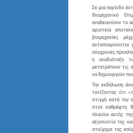
Σε μια περίοδο έν
Βιομηχανικό Επ
αναδεικνύουν το α
αριστεία αποτελ
βιομηχανίες μέχ
ανταποκρίνονται 
σύγχρονες προκλήσ
η αναδιάταξη τ
μετατρέπουν τις α
να δημιουργούν πο
Την εκδήλωση άνο
τονίζοντας ότι «
στιγμή κατά την 
στον καθρέφτη. Β
πλαίσιο αυτής τη
αξιοπιστία της κα
στοίχημα της επό