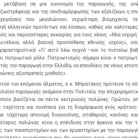
η μετάβαση σε μια οικονομία της παραγωγής, της γν
εξωστρέφειας και της συνδιαμόρφωσης των εξελίξεων, η οπ
χειρήσεις που μεγαλώνουν, ισχυρότερη βιομηχανία, τε
ωγή ελληνικών προϊόντων και λύσεων, καθώς και καλύτερες 
ύς και περισσότερες ευκαιρίες για τους νέους. «Μια ισχυρή
υτέλεια, αλλά βασική προϋπόθεση εθνικής ισχύος», υπο
αρακτηριστικά: «Γι’ αυτό λέω συχνά —και το πιστεύω βαθ
χει πατριωτικό ρόλο. Πατριωτισμός σήμερα είναι ο πατριωτ
τάς την παραγωγή στην Ελλάδα, να επενδύεις σε νέους επιστ
ηρώνεις αξιοπρεπείς μισθούς».
αυτού του επόμενου άλματος, ο κ. Μπρατάκος πρότεινε τη σ
ολαίου παραγωγής ανάμεσα στην Πολιτεία, την επιχειρηματι
 οποίο βασίζεται σε πέντε κεντρικούς πυλώνες. Πρώτον, απ
ε ταχύτητα και συνέπεια για τη διαμόρφωση ενός κράτους
 με ταχύτερη απονομή δικαιοσύνης, σταθερούς κανόνες και
εύτερος πυλώνας είναι η επένδυση στην έρευνα και την τ
ς των πανεπιστημίων και των εργαστηρίων με την παραγωγή
κατάλληλο οικοσύστημα που θα κρατήσει τους νέους επιστή