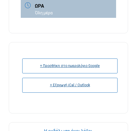
ΏΡΑ
Όλη μέρα
+ Προσθήκη στο ημερολόγιο Google
+ Εξαγωγή iCal / Outlook