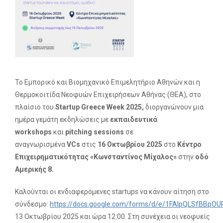
Το Εμπορικό και Βιομηχανικό Επιμελητήριο Αθηνών και η
Θερμοκοιτίδα Νεοφυών Επιχειρήσεων Αθήνας (ΘΕΑ), στο
πλαίσιο του
Startup Greece Week 2025,
διοργανώνουν μια
ημέρα γεμάτη εκδηλώσεις με
εκπαιδευτικά
workshops
και
pitching sessions
σε
αναγνωρισμένα
VCs
στις
16 Οκτωβρίου 2025
στο
Κέντρο
Επιχειρηματικότητας «Κωνσταντίνος Μίχαλος»
στην
οδό
Αμερικής 8.
Καλούνται οι ενδιαφερόμενες startups να κάνουν αίτηση στο
σύνδεσμο:
https://docs.google.com/forms/d/e/1FAIpQLSfB
13 Οκτωβρίου 2025 και ώρα 12:00. Στη συνέχεια οι νεοφυείς