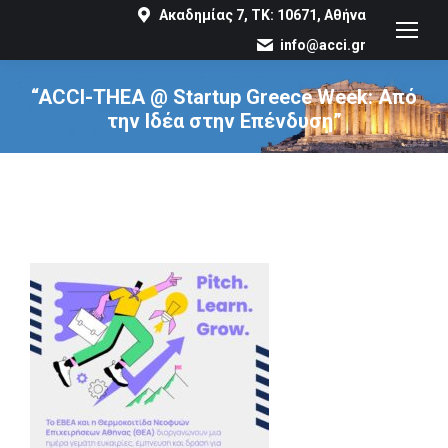
Ακαδημίας 7, ΤΚ: 10671, Αθήνα
info@acci.gr
“ACCI-THEA @ Startup Greece Week: Από
την Ιδέα στην Επένδυση”
You are here: