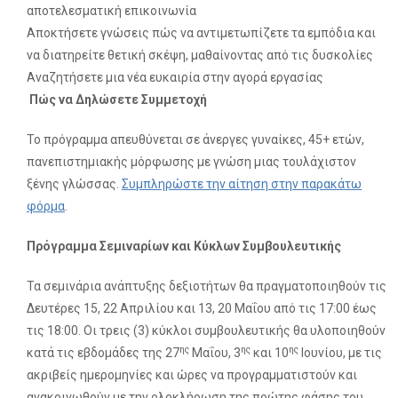
αποτελεσματική επικοινωνία
Αποκτήσετε γνώσεις πώς να αντιμετωπίζετε τα εμπόδια και
να διατηρείτε θετική σκέψη, μαθαίνοντας από τις δυσκολίες
Αναζητήσετε μια νέα ευκαιρία στην αγορά εργασίας
Πώς να Δηλώσετε Συμμετοχή
Το πρόγραμμα απευθύνεται σε άνεργες γυναίκες, 45+ ετών,
πανεπιστημιακής μόρφωσης με γνώση μιας τουλάχιστον
ξένης γλώσσας.
Συμπληρώστε την αίτηση στην παρακάτω
φόρμα
.
Πρόγραμμα Σεμιναρίων και Κύκλων Συμβουλευτικής
Τα σεμινάρια ανάπτυξης δεξιοτήτων θα πραγματοποιηθούν τις
Δευτέρες 15, 22 Απριλίου και 13, 20 Μαΐου από τις 17:00 έως
τις 18:00. Οι τρεις (3) κύκλοι συμβουλευτικής θα υλοποιηθούν
ης
ης
ης
κατά τις εβδομάδες της 27
Μαΐου, 3
και 10
Ιουνίου, με τις
ακριβείς ημερομηνίες και ώρες να προγραμματιστούν και
ανακοινωθούν με την ολοκλήρωση της πρώτης φάσης του