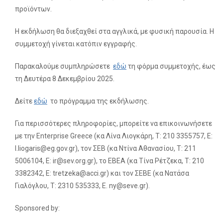
προϊόντων.
Η εκδήλωση θα διεξαχθεί στα αγγλικά, με φυσική παρουσία. Η
συμμετοχή γίνεται κατόπιν εγγραφής.
Παρακαλούμε συμπληρώσετε
εδώ
τη φόρμα συμμετοχής, έως
τη Δευτέρα 8 Δεκεμβρίου 2025.
Δείτε
εδώ
το πρόγραμμα της εκδήλωσης.
Για περισσότερες πληροφορίες, μπορείτε να επικοινωνήσετε
με την Enterprise Greece (κα Λίνα Λιογκάρη, Τ: 210 3355757, Ε:
l.liogaris@eg.gov.gr), τον ΣΕΒ (κα Ντίνα Αθανασίου, Τ: 211
5006104, E: ir@sev.org.gr), το ΕΒΕΑ (κα Τίνα Ρέτζεκα, Τ: 210
3382342, Ε: tretzeka@acci.gr) και τον ΣΕΒΕ (κα Νατάσα
Γιαλόγλου, Τ: 2310 535333, Ε. ny@seve.gr).
Sponsored by: