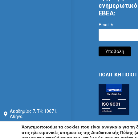
ενημερωτικό 
ΕΒΕΑ:
*
Email
ΠΟΛΙΤΙΚΗ ΠΟΙΟ
Ακαδημίας 7, ΤΚ: 10671,
Αθήνα
+30 210 3604815
Χρησιμοποιούμε τα cookies που είναι αναγκαία για τη
στις ηλεκτρονικές υπηρεσίες της Διαδικτυακής Πύλης (a
info@acci.gr