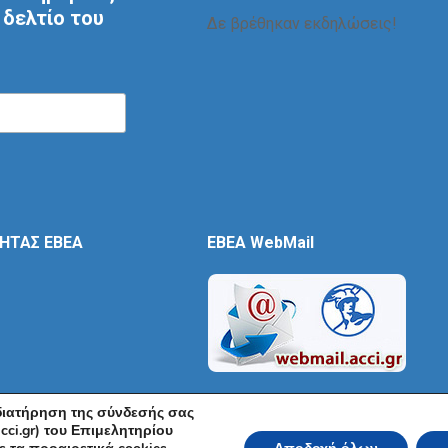
δελτίο του
Δε βρέθηκαν εκδηλώσεις!
ΤΗΤΑΣ ΕΒΕΑ
EBEA WebMail
 διατήρηση της σύνδεσής σας
cci.gr) του Επιμελητηρίου