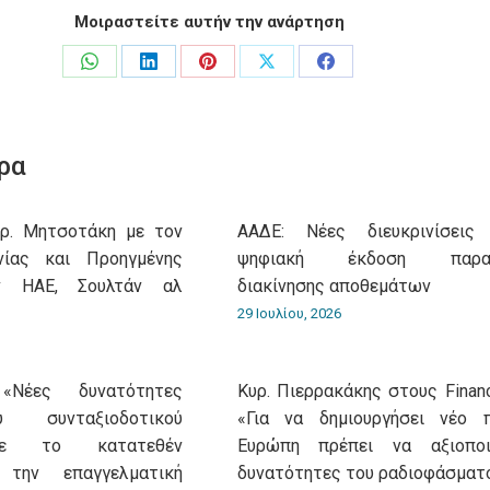
Μοιραστείτε αυτήν την ανάρτηση
Share
Share
Share
Share
Share
on
on
on
on
on
WhatsApp
LinkedIn
Pinterest
X
Facebook
ρα
υρ. Μητσοτάκη με τον
ΑΑΔΕ: Νέες διευκρινίσεις
νίας και Προηγμένης
ψηφιακή έκδοση παρασ
ν ΗΑΕ, Σουλτάν αλ
διακίνησης αποθεμάτων
29 Ιουλίου, 2026
«Νέες δυνατότητες
Κυρ. Πιερρακάκης στους Financ
 συνταξιοδοτικού
«Για να δημιουργήσει νέο 
με το κατατεθέν
Ευρώπη πρέπει να αξιοποι
 την επαγγελματική
δυνατότητες του ραδιοφάσματ