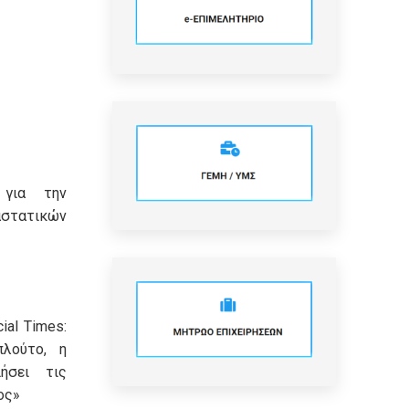
 για την
τατικών
ial Times:
πλούτο, η
ήσει τις
ος»