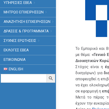
ΥΠΗΡΕΣΙΕΣ ΕΒΕΑ
ΜΗΤΡΩΟ ΕΠΙΧΕΙΡΗΣΕΩΝ
ΑΝΑΖΗΤΗΣΗ ΕΠΙΧΕΙΡΗΣΕΩΝ
ΔΡΑΣΕΙΣ & ΠΡΟΓΡΑΜΜΑΤΑ
ΣΥΧΝΕΣ ΕΡΩΤΗΣΕΙΣ
Το Εμπορικό και 
ΕΚΛΟΓΈΣ ΕΒΕΑ
με θέμα
: «Γενικό
ΕΠΙΚΟΙΝΩΝΙΑ
Διοικητικών Κυρ
Στόχος είναι η
έ
ENGLISH
δικηγόρων) για
δι
Search
Search Button
αποφευχθεί η επι
for:
να έχει ολοκληρω
σε εφαρμογή η
επι
Μετά το πέρας τω
έχουν την ευκαιρί