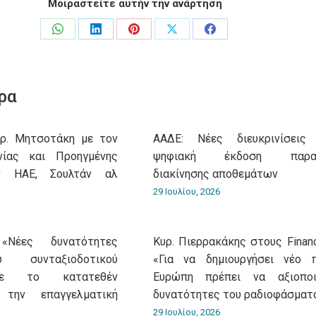
Μοιραστείτε αυτήν την ανάρτηση
Share
Share
Share
Share
Share
on
on
on
on
on
WhatsApp
LinkedIn
Pinterest
X
Facebook
ρα
υρ. Μητσοτάκη με τον
ΑΑΔΕ: Νέες διευκρινίσεις
νίας και Προηγμένης
ψηφιακή έκδοση παρασ
ν ΗΑΕ, Σουλτάν αλ
διακίνησης αποθεμάτων
29 Ιουλίου, 2026
«Νέες δυνατότητες
Κυρ. Πιερρακάκης στους Financ
 συνταξιοδοτικού
«Για να δημιουργήσει νέο 
με το κατατεθέν
Ευρώπη πρέπει να αξιοποι
 την επαγγελματική
δυνατότητες του ραδιοφάσματ
29 Ιουλίου, 2026