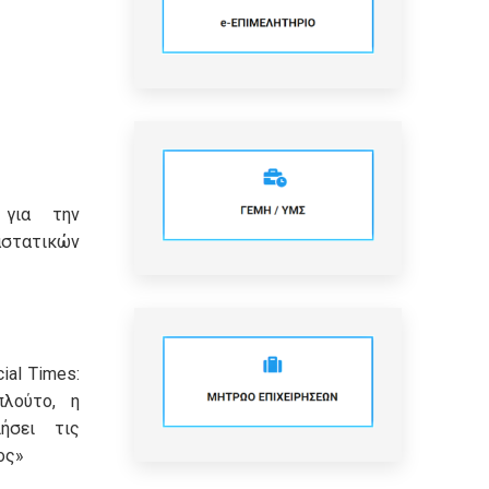
 για την
τατικών
ial Times:
πλούτο, η
ήσει τις
ος»