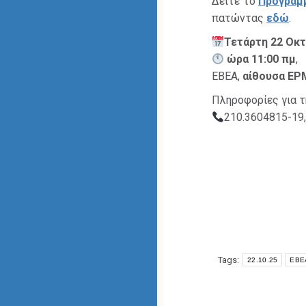
Δείτε το
Πρόγραμ
πατώντας
εδώ
.
Τετάρτη 22 Οκ
ώρα 11:00 πμ
,
ΕΒΕΑ,
αίθουσα ΕΡΜ
Πληροφορίες για τ
210.3604815-19
Tags:
22.10.25
EBEA