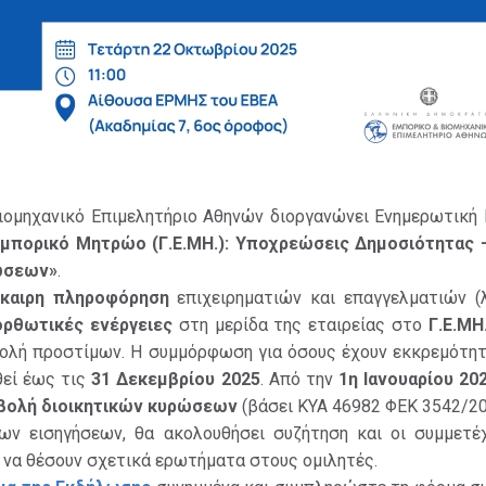
Βιομηχανικό Επιμελητήριο Αθηνών διοργανώνει Ενημερωτική
 Εμπορικό Μητρώο (Γ.Ε.ΜΗ.): Υποχρεώσεις Δημοσιότητας 
ώσεων»
.
γκαιρη πληροφόρηση
επιχειρηματιών και επαγγελματιών (
ορθωτικές ενέργειες
στη μερίδα της εταιρείας στο
Γ.Ε.ΜΗ
βολή προστίμων. Η συμμόρφωση για όσους έχουν εκκρεμότητ
θεί έως τις
31 Δεκεμβρίου 2025
. Από την
1η Ιανουαρίου 20
βολή διοικητικών κυρώσεων
(βάσει ΚΥΑ 46982 ΦΕΚ 3542/20
ν εισηγήσεων, θα ακολουθήσει συζήτηση και οι συμμετέ
α να θέσουν σχετικά ερωτήματα στους ομιλητές.