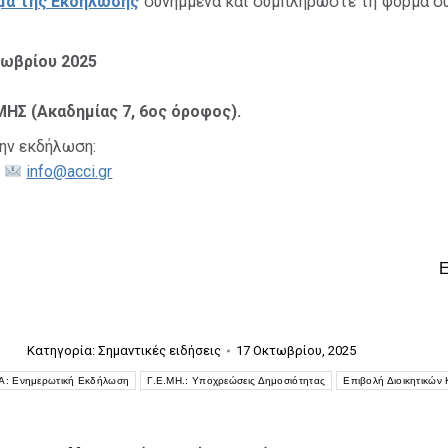
μα της Εκδήλωσης
συνημμένα και συμπληρώστε τη φόρμα σ
τωβρίου 2025
ΗΣ (Ακαδημίας 7, 6ος όροφος).
ην εκδήλωση:
,
info@acci.gr
Κατηγορία:
Σημαντικές ειδήσεις
17 Οκτωβρίου, 2025
: Ενημερωτική Εκδήλωση
Γ.Ε.ΜΗ.: Υποχρεώσεις Δημοσιότητας
Επιβολή Διοικητικών