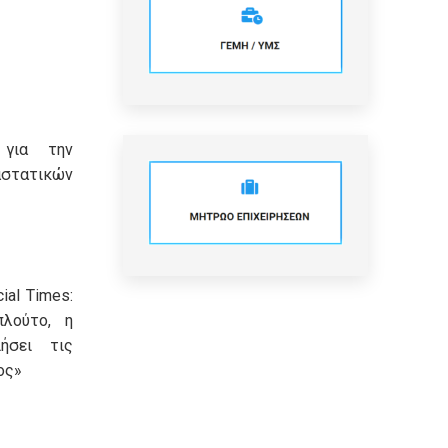
 για την
τατικών
ial Times:
πλούτο, η
ήσει τις
ος»