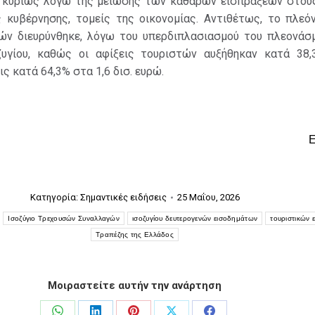
ώ, κυρίως λόγω της μείωσης των καθαρών εισπράξεων στους
ς κυβέρνησης, τομείς της οικονομίας. Αντιθέτως, το πλεό
ιών διευρύνθηκε, λόγω του υπερδιπλασιασμού του πλεονάσ
ζυγίου, καθώς οι αφίξεις τουριστών αυξήθηκαν κατά 38,
ς κατά 64,3% στα 1,6 δισ. ευρώ.
Κατηγορία:
Σημαντικές ειδήσεις
25 Μαΐου, 2026
Ισοζύγιο Τρεχουσών Συναλλαγών
ισοζυγίου δευτερογενών εισοδημάτων
τουριστικών 
Τραπέζης της Ελλάδος
Μοιραστείτε αυτήν την ανάρτηση