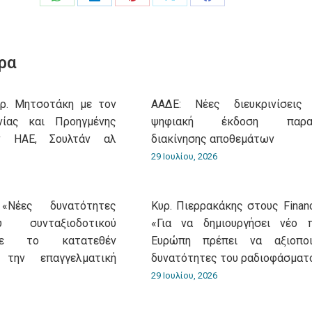
Share
Share
Share
Share
Share
on
on
on
on
on
WhatsApp
LinkedIn
Pinterest
X
Facebook
ρα
υρ. Μητσοτάκη με τον
ΑΑΔΕ: Νέες διευκρινίσεις
νίας και Προηγμένης
ψηφιακή έκδοση παρασ
ν ΗΑΕ, Σουλτάν αλ
διακίνησης αποθεμάτων
29 Ιουλίου, 2026
«Νέες δυνατότητες
Κυρ. Πιερρακάκης στους Financ
 συνταξιοδοτικού
«Για να δημιουργήσει νέο 
με το κατατεθέν
Ευρώπη πρέπει να αξιοποι
 την επαγγελματική
δυνατότητες του ραδιοφάσματ
29 Ιουλίου, 2026