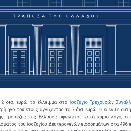
 2 δισ. ευρώ το έλλειμμα στο
Ισοζύγιο Τρεχουσών Συναλ
ίμηνο του έτους αγγίζοντας τα 7 δισ. ευρώ. Η εξέλιξη αυ
ης Τραπέζης της Ελλάδος οφείλεται, κατά κύριο λόγο, στ
άσματος του Ισοζυγίου Δευτερογενών εισοδημάτων στα 496 ε