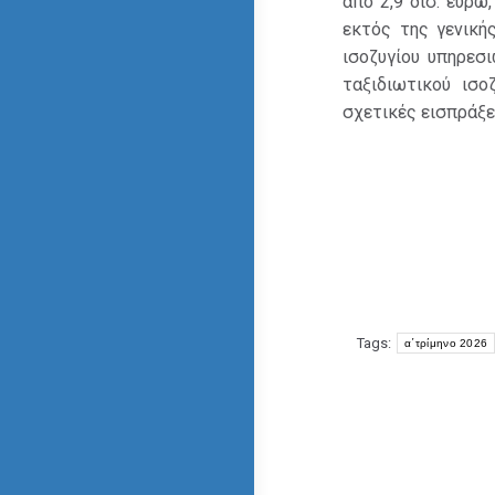
από 2,9 δισ. ευρ
εκτός της γενική
ισοζυγίου υπηρεσ
ταξιδιωτικού ισο
σχετικές εισπράξει
Tags:
α΄τρίμηνο 2026