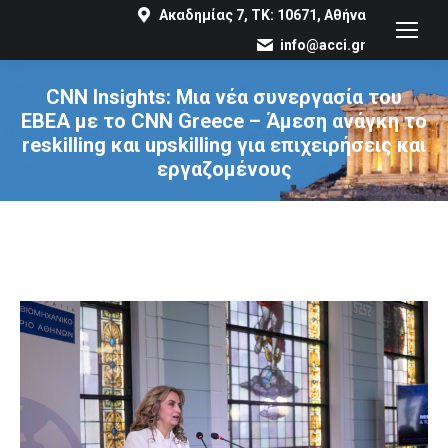
Ακαδημίας 7, ΤΚ: 10671, Αθήνα
info@acci.gr
CNN Insights: Μια νέα συνεργασία του
ΕΒΕΑ με το CNN Greece – Άμεση ανάγκη το
reskilling και upskilling για επιχειρήσεις και
εργαζομένους
You are here: