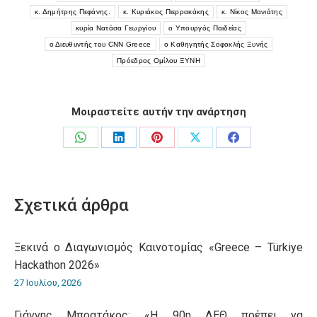
κ. Δημήτρης Πεφάνης.
κ. Κυριάκος Πιερρακάκης
κ. Νίκος Μανιάτης
κυρία Νατάσα Γεωργίου
ο Yπουργός Παιδείας
ο Διευθυντής του CNN Greece
ο Καθηγητής Σοφοκλής Ξυνής
Πρόεδρος Ομίλου ΞΥΝΗ
Μοιραστείτε αυτήν την ανάρτηση
Share
Share
Share
Share
Share
on
on
on
on
on
WhatsApp
LinkedIn
Pinterest
X
Facebook
Σχετικά άρθρα
Ξεκινά ο Διαγωνισμός Καινοτομίας «Greece – Türkiye
Hackathon 2026»
27 Ιουλίου, 2026
Γιάννης Μπρατάκος: «Η 90η ΔΕΘ πρέπει να