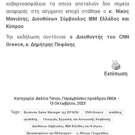
κυβερνοασφάλεια τα οποία αποτελούν δύο σημεία
αναφοράς στη σύγχρονη εποχή στάθηκε ο
κ. Νίκος
Μανιάτης, Διευθύνων Σύμβουλος IBM Ελλάδος και
Κύπρου
.
Την εκδήλωση συντόνισε
ο Διευθυντής του CNN
Greece, κ. Δημήτρης Πεφάνης
.
Εκτύπωση
Κατηγορία:
Δελτία Τύπου
,
Παρεμβάσεις προέδρου ΕΒΕΑ
13 Οκτωβρίου, 2023
Tags:
Business Sales Manager της EPSON.
CNN Greece
reskilling
upskilling
Yπουργός Εργασίας και Κοινωνικής Ασφάλισης
Διευθύνων Σύμβουλος IBM Ελλάδος και Κύπρου.
Θρησκευμάτων και Αθλητισμού
κ. Άδωνις Γεωργιάδης