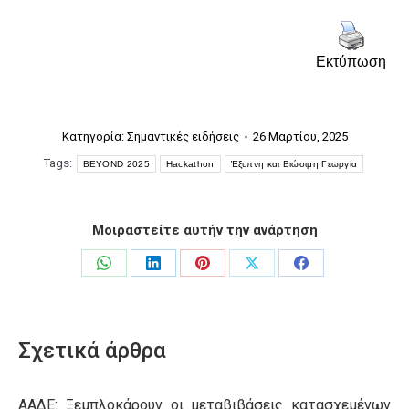
Εκτύπωση
Κατηγορία:
Σημαντικές ειδήσεις
26 Μαρτίου, 2025
Tags:
BEYOND 2025
Hackathon
Έξυπνη και Βιώσιμη Γεωργία
Μοιραστείτε αυτήν την ανάρτηση
Share
Share
Share
Share
Share
on
on
on
on
on
WhatsApp
LinkedIn
Pinterest
X
Facebook
Σχετικά άρθρα
ΑΑΔΕ: Ξεμπλοκάρουν οι μεταβιβάσεις κατασχεμένων