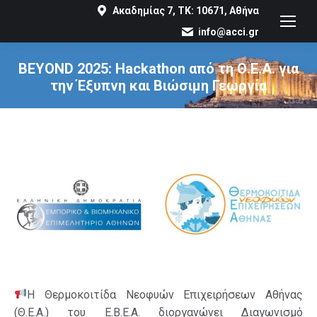
Ακαδημίας 7, ΤΚ: 10671, Αθήνα
info@acci.gr
BEYOND 2025: Hackathon από τη Θ.Ε.Α. για
την Έξυπνη και Βιώσιμη Γεωργία
You are here:
Η Θερμοκοιτίδα Νεοφυών Επιχειρήσεων Αθήνας
(Θ.Ε.Α.) του Ε.Β.Ε.Α. διοργανώνει Διαγωνισμό