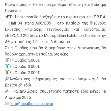
Καινοτομίας – Hackathon με θέμα: «Έξυπνη και Βιώσιμη
Γεωργία».
Το Hackathon θα διεξαχθεί στο περίπτερο του Ε.Β.Ε.Α.
– Hall 04 stand Α06/Β05 – στο πλαίσιο της διεθνούς
Έκθεσης Ψηφιακής Τεχνολογίας και Καινοτομίας
«BEYOND 2025», στο Metropolitan Exhibition Centre στην
Αθήνα, από τις 4 έως τις 6 Απριλίου.
Στις Ομάδες που θα διακριθούν στον Διαγωνισμό, θα
δοθούν χρηματικά έπαθλα, ως εξής:
1η Ομάδα: 5.000€
2η Ομάδα: 3.000€
3η Ομάδα: 2.000€
Αναλυτικές πληροφορίες για τον διαγωνισμό θα
βρείτε
εδώ.
✍️ Για Δηλώσεις συμμετοχής πατήστε
εδώ
μέχρι 1η
Απριλίου 2025.
info@theathensincube.gr