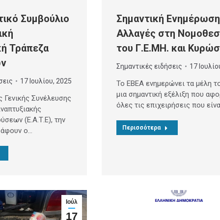
τικό Συμβούλιο
Σημαντική Ενημέρωση
ική
Αλλαγές στη Νομοθεσ
κή Τράπεζα
του Γ.Ε.ΜΗ. και Κυρώσ
ων
Σημαντικές ειδήσεις
17 Ιουλίο
σεις
17 Ιουλίου, 2025
To EBEA ενημερώνει τα μέλη το
μια σημαντική εξέλιξη που αφο
 Γενικής Συνέλευσης
όλες τις επιχειρήσεις που είν
Αναπτυξιακής
σεων (Ε.Α.Τ.Ε), την
Περισσότερα
ράφουν ο…
Ιούλ
17