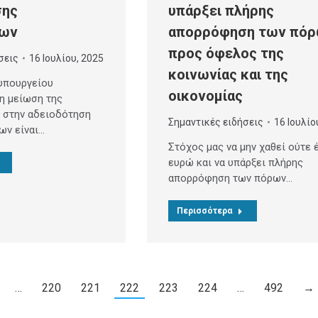
σης
υπάρξει πλήρης
εων
απορρόφηση των πό
προς όφελος της
σεις
16 Ιουλίου, 2025
κοινωνίας και της
υπουργείου
οικονομίας
τη μείωση της
 στην αδειοδότηση
Σημαντικές ειδήσεις
16 Ιουλίο
ων είναι…
Στόχος μας να μην χαθεί ούτε 
ευρώ και να υπάρξει πλήρης
απορρόφηση των πόρων…
Περισσότερα
…
220
221
222
223
224
…
492
→