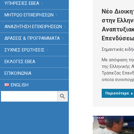
ΥΠΗΡΕΣΙΕΣ ΕΒΕΑ
Νέο Διοικη
ΜΗΤΡΩΟ ΕΠΙΧΕΙΡΗΣΕΩΝ
στην Ελλην
ΑΝΑΖΗΤΗΣΗ ΕΠΙΧΕΙΡΗΣΕΩΝ
Αναπτυξια
Επενδύσε
ΔΡΑΣΕΙΣ & ΠΡΟΓΡΑΜΜΑΤΑ
Σημαντικές ειδή
ΣΥΧΝΕΣ ΕΡΩΤΗΣΕΙΣ
Με απόφαση της
ΕΚΛΟΓΈΣ ΕΒΕΑ
της Ελληνικής 
Τράπεζας Επενδύ
ΕΠΙΚΟΙΝΩΝΙΑ
οποία συνυπογ
ENGLISH
Search
Search Button
Περισσότερα
for: