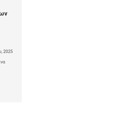
ρων
υ, 2025
ένα