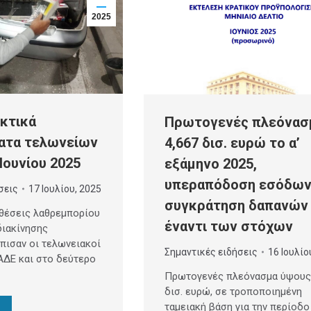
2025
κτικά
Πρωτογενές πλεόνασ
ατα τελωνείων
4,667 δισ. ευρώ το α’
Ιουνίου 2025
εξάμηνο 2025,
υπεραπόδοση εσόδων
σεις
17 Ιουλίου, 2025
συγκράτηση δαπανών
θέσεις λαθρεμπορίου
έναντι των στόχων
διακίνησης
πισαν οι τελωνειακοί
Σημαντικές ειδήσεις
16 Ιουλίο
ΑΔΕ και στο δεύτερο
Πρωτογενές πλεόνασμα ύψους 
δισ. ευρώ, σε τροποποιημένη
ταμειακή βάση για την περίοδο