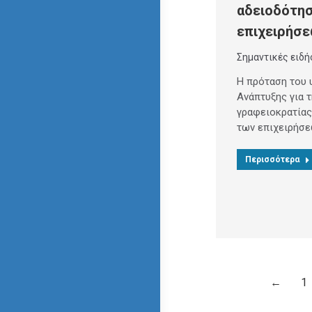
αδειοδότη
επιχειρήσ
Σημαντικές ειδή
Η πρόταση του 
Ανάπτυξης για 
γραφειοκρατίας
των επιχειρήσε
Περισσότερα
←
1