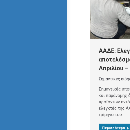
ΑΑΔΕ: Ελεγ
αποτελέσμ
Απριλίου – 
Σημαντικές ειδή
Σημαντικές υπο
και παράνομης 
προϊόντων εντό
ελεγκτές της Α
τρίμηνο του…
Περισσότερα