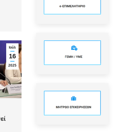
Ιούλ
16
2025
εί