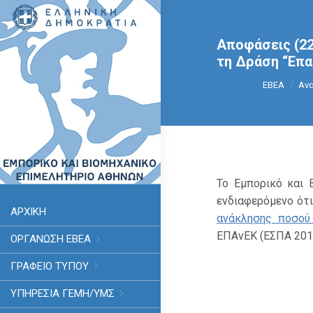
Αποφάσεις (22
τη Δράση “Επα
You are he
ΕΒΕΑ
Ανα
Το Εμπορικό και 
ενδιαφερόμενο ότ
ΑΡΧΙΚΗ
ανάκλησης ποσο
ΕΠΑνΕΚ (ΕΣΠΑ 201
ΟΡΓΑΝΩΣΗ ΕΒΕΑ
ΓΡΑΦΕΙΟ ΤΥΠΟΥ
ΥΠΗΡΕΣΊΑ ΓΕΜΗ/ΥΜΣ