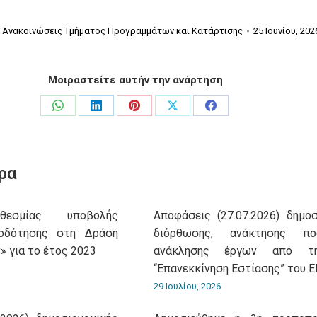
:
Ανακοινώσεις Τμήματος Προγραμμάτων και Κατάρτισης
25 Ιουνίου, 202
Μοιραστείτε αυτήν την ανάρτηση
Share
Share
Share
Share
Share
on
on
on
on
on
WhatsApp
LinkedIn
Pinterest
X
Facebook
ρα
θεσμίας υποβολής
Αποφάσεις (27.07.2026) δημοσ
τοδότησης στη Δράση
διόρθωσης, ανάκτησης π
» για το έτος 2023
ανάκλησης έργων από τ
“Επανεκκίνηση Εστίασης” του 
29 Ιουλίου, 2026