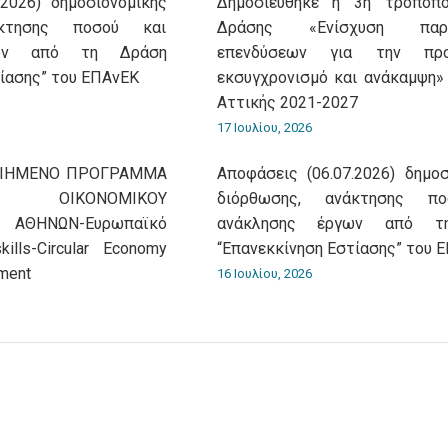
.2026) δημοσιονομικής
Δημοσιεύθηκε η 3η τροποπο
άκτησης ποσού και
Δράσης «Ενίσχυση παρα
γων από τη Δράση
επενδύσεων για την προ
τίασης” του ΕΠΑνΕΚ
εκσυγχρονισμό και ανάκαμψη
Αττικής 2021-2027
17 Ιουλίου, 2026
ΟΙΗΜΕΝΟ ΠΡΟΓΡΑΜΜΑ
Αποφάσεις (06.07.2026) δημοσ
ΟΙΚΟΝΟΜΙΚΟΥ
διόρθωσης, ανάκτησης π
 ΑΘΗΝΩΝ-Ευρωπαϊκό
ανάκλησης έργων από τ
ills-Circular Economy
“Επανεκκίνηση Εστίασης” του 
ment
16 Ιουλίου, 2026