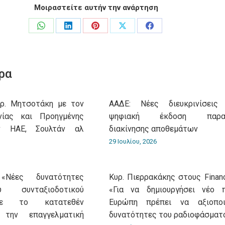
Μοιραστείτε αυτήν την ανάρτηση
Share
Share
Share
Share
Share
on
on
on
on
on
WhatsApp
LinkedIn
Pinterest
X
Facebook
ρα
υρ. Μητσοτάκη με τον
ΑΑΔΕ: Νέες διευκρινίσεις
νίας και Προηγμένης
ψηφιακή έκδοση παρασ
ν ΗΑΕ, Σουλτάν αλ
διακίνησης αποθεμάτων
29 Ιουλίου, 2026
«Νέες δυνατότητες
Κυρ. Πιερρακάκης στους Financ
 συνταξιοδοτικού
«Για να δημιουργήσει νέο 
με το κατατεθέν
Ευρώπη πρέπει να αξιοποι
 την επαγγελματική
δυνατότητες του ραδιοφάσματ