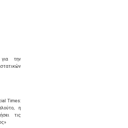
 για την
τατικών
ial Times:
πλούτο, η
ήσει τις
ος»