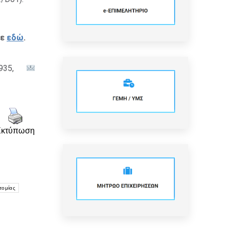
τε
εδώ
.
6935,
Εκτύπωση
τομίας