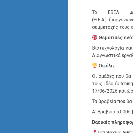
Το ΕΒΕΑ με 
(Θ.Ε.Α.) διοργανώ
συμμετοχής τους σ
Θεματικές ενό
Βιοτεχνολογία και
Διαγνωστικά εργαλ
Οφέλη:
Οι ομάδες που θα 
τους ιδέα (pitchi
17/06/2026 και ώρα
Τα βραβεία που θα 
Α΄ Βραβείο 5.000€ 
Βασικές πληροφορ
Τοποθεσία: Αθήν