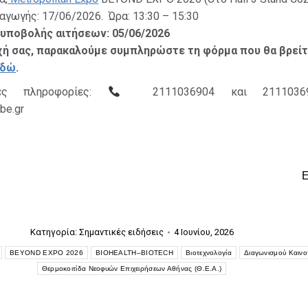
αγωγής: 17/06/2026. Ώρα: 13:30 – 15:30
υποβολής αιτήσεων: 05/06/2026
οχή σας, παρακαλούμε συμπληρώστε τη φόρμα που θα βρεί
εδώ
.
ρες πληροφορίες:
2111036904 και 211103
be.gr
Κατηγορία:
Σημαντικές ειδήσεις
4 Ιουνίου, 2026
BEYOND EXPO 2026
BIOHEALTH–BIOTECH
Βιοτεχνολογία
Διαγωνισμού Καινο
Θερμοκοιτίδα Νεοφυών Επιχειρήσεων Αθήνας (Θ.Ε.Α.)