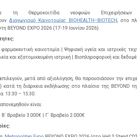
τη Θερμοκοιτίδα νεοφυών Επιχειρήσεων 
νουν
Διαγωνισμό Καινοτομίας BIOHEALTH–BIOTECH
, στο πλ
τη BEYOND EXPO 2026 (17-19 Ιουνίου 2026).
τητες:
 φαρμακευτική καινοτομία | Ψηφιακή υγεία και ιατρικές τεχ
εία και εξατομικευμένη ιατρική | Βιοπληροφορική και δεδομέ
επιλεγούν, μετά από αξιολόγηση, θα παρουσιάσουν την επιχ
ng) κατά τη διάρκεια εκδήλωσης στο πλαίσιο της BEYOND τ
: 13:30 – 15:30.
απονεμηθούν είναι:
| Β΄ Βραβείο 3.000€ | Γ΄ Βραβείο 2.000€
ίες:
α,
Metropolitan Expo
BEYOND EXPO 2026 (στο Hall 3 Stand C02