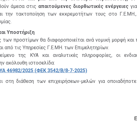
βούν άμεσα στις
απαιτούμενες
διορθωτικές
ενέργειες
για
ι την τακτοποίηση των εκκρεμοτήτων τους στο Γ.Ε.ΜΗ.,
μίας.
και
Υποστήριξη
 των προστίμων θα διαφοροποιείται ανά νομική μορφή και 
αι από τις Υπηρεσίες Γ.Ε.ΜΗ. των Επιμελητηρίων.
είμενο της ΚΥΑ και αναλυτικές πληροφορίες, οι ενδια
ην ακόλουθη ιστοσελίδα:
ΥΑ
46982/2025 (
ΦΕΚ 3542/Β/8-7-2025)
ι στη διάθεση των επιχειρήσεων-μελών για οποιαδήποτε