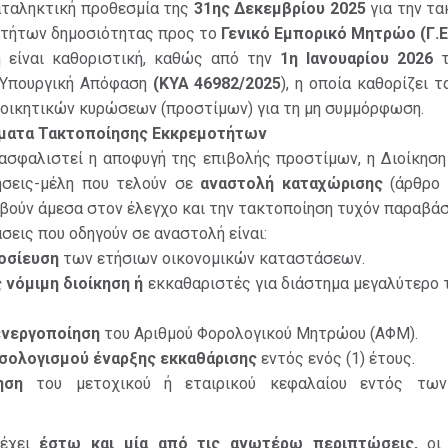
ταληκτική προθεσμία της
31
ης
Δεκεμβρίου
2025
για την τ
τήτων δημοσιότητας προς το
Γενικό
Εμπορικό
Μητρώο
(
Γ
.
Ε
 είναι καθοριστική, καθώς από την
1
η
Ιανουαρίου
2026
 Υπουργική Απόφαση
(
ΚΥΑ
46982/2025
), η οποία καθορίζει τ
ιοικητικών κυρώσεων (προστίμων) για τη μη συμμόρφωση.
ματα
Τακτοποίησης
Εκκρεμοτήτων
ιασφαλιστεί η αποφυγή της επιβολής προστίμων, η Διοίκηση
ρήσεις-μέλη που τελούν σε
αναστολή
καταχώρισης
(άρθρο 
βούν άμεσα στον έλεγχο και την τακτοποίηση τυχόν παραβά
σεις που οδηγούν σε αναστολή είναι:
οσίευση
των ετήσιων οικονομικών καταστάσεων.
ς
νόμιμη
διοίκηση
ή
εκκαθαριστές για διάστημα μεγαλύτερο τ
νεργοποίηση
του Αριθμού Φορολογικού Μητρώου (ΑΦΜ).
ισολογισμού
έναρξης
εκκαθάρισης
εντός ενός (1) έτους.
ηση
του μετοχικού ή εταιρικού κεφαλαίου εντός των
έχει
έστω
και
μία
από
τις
ανωτέρω
περιπτώσεις
,
οι