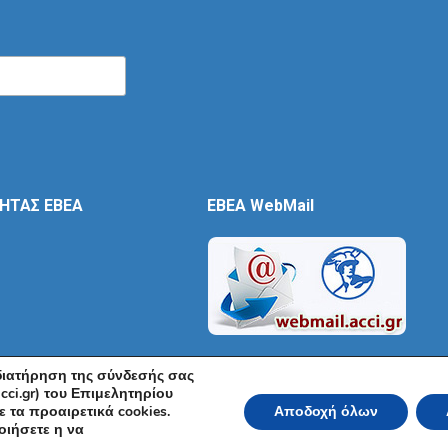
ΤΗΤΑΣ ΕΒΕΑ
EBEA WebMail
 διατήρηση της σύνδεσής σας
cci.gr) του Επιμελητηρίου
 τα προαιρετικά cookies.
Αποδοχή όλων
ικό και Βιομηχανικό Επιμελητήριο Αθηνών 2026 | Ακαδημίας 7, ΤΚ: 10671, Αθή
οιήσετε η να
Όροι Χρήσης
|
Πολιτική Ασφάλειας
|
Πολιτική Απορρήτου
|
Δή