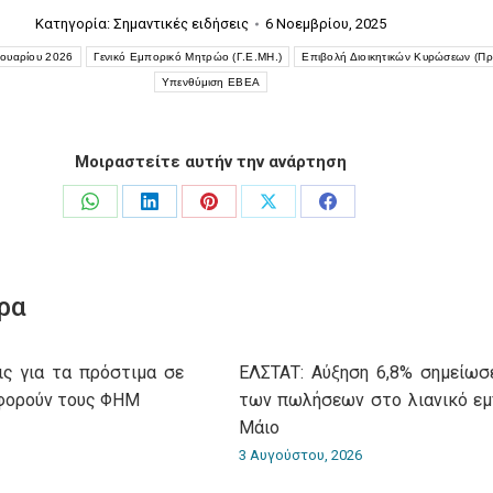
Κατηγορία:
Σημαντικές ειδήσεις
6 Νοεμβρίου, 2025
νουαρίου 2026
Γενικό Εμπορικό Μητρώο (Γ.Ε.ΜΗ.)
Επιβολή Διοικητικών Κυρώσεων (Πρ
Υπενθύμιση ΕΒΕΑ
Μοιραστείτε αυτήν την ανάρτηση
Share
Share
Share
Share
Share
on
on
on
on
on
WhatsApp
LinkedIn
Pinterest
X
Facebook
ρα
ις για τα πρόστιμα σε
ΕΛΣΤΑΤ: Αύξηση 6,8% σημείωσ
φορούν τους ΦΗΜ
των πωλήσεων στο λιανικό εμ
Μάιο
3 Αυγούστου, 2026