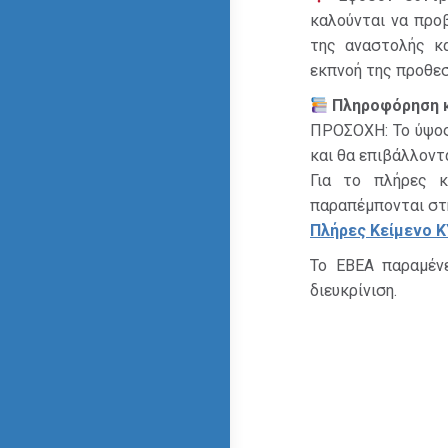
καλούνται να προ
της αναστολής κα
εκπνοή της προθεσ
Πληροφόρηση
ΠΡΟΣΟΧΗ: Το ύψος
και θα επιβάλλοντ
Για το πλήρες κ
παραπέμπονται στ
Πλήρες
Κείμενο
Κ
Το ΕΒΕΑ παραμένε
διευκρίνιση.