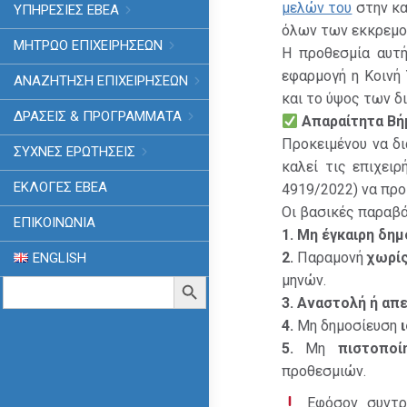
μελών του
στην κα
ΥΠΗΡΕΣΙΕΣ ΕΒΕΑ
όλων των εκκρεμο
ΜΗΤΡΩΟ ΕΠΙΧΕΙΡΗΣΕΩΝ
Η προθεσμία αυτή
εφαρμογή η Κοινή
ΑΝΑΖΗΤΗΣΗ ΕΠΙΧΕΙΡΗΣΕΩΝ
και το ύψος των δ
ΔΡΑΣΕΙΣ & ΠΡΟΓΡΑΜΜΑΤΑ
Απαραίτητα
Βή
Προκειμένου να δ
ΣΥΧΝΕΣ ΕΡΩΤΗΣΕΙΣ
καλεί τις επιχει
ΕΚΛΟΓΈΣ ΕΒΕΑ
4919/2022) να προ
Οι βασικές παραβά
ΕΠΙΚΟΙΝΩΝΙΑ
1.
Μη
έγκαιρη
δημ
2.
Παραμονή
χωρί
ENGLISH
μηνών.
Search
Search Button
for:
3.
Αναστολή
ή
απε
4.
Μη δημοσίευση
5.
Μη
πιστοποί
προθεσμιών.
Εφόσον συντρ