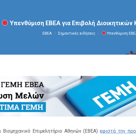
Υπενθύμιση ΕΒΕΑ για Επιβολή Διοικητικών
You are here:
ΕΒΕΑ
Σημαντικές ειδήσεις
Υπενθύμιση ΕΒΕ
ι Βιομηχανικό Επιμελητήριο Αθηνών (ΕΒΕΑ)
εφιστά την πρ