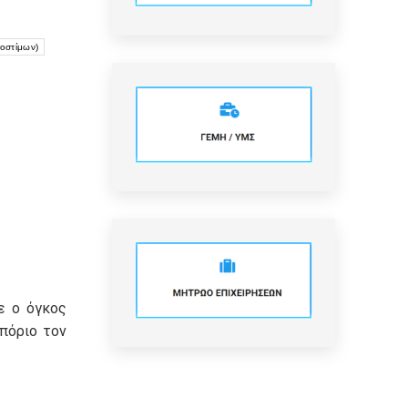
οστίμων)
ε ο όγκος
πόριο τον