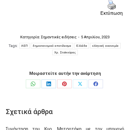
Εκτύπωση
Κατηγορία:
Σημαντικές ειδήσεις
5 Απριλίου, 2023
Tags:
ΑΕΠ
δημοσιονομικό αποτέλεσμα
Ελλάδα
ελληνική οικονομία
Χρ. Σταϊκούρας
Μοιραστείτε αυτήν την ανάρτηση
Share
Share
Share
Share
Share
on
on
on
on
on
WhatsApp
LinkedIn
Pinterest
X
Facebook
Σχετικά άρθρα
Συνάντηση του Κυρ. Μητσοτάκη με τον υπουργό