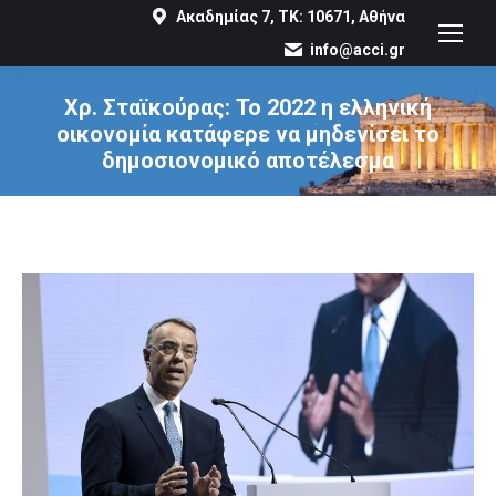
Ακαδημίας 7, ΤΚ: 10671, Αθήνα
info@acci.gr
Χρ. Σταϊκούρας: Το 2022 η ελληνική
οικονομία κατάφερε να μηδενίσει το
δημοσιονομικό αποτέλεσμα
You are here: