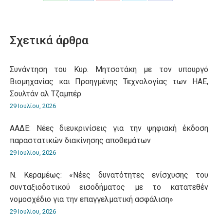
Share
Share
Share
Share
Share
on
on
on
on
on
WhatsApp
LinkedIn
Pinterest
X
Facebook
Σχετικά άρθρα
Συνάντηση του Κυρ. Μητσοτάκη με τον υπουργό
Βιομηχανίας και Προηγμένης Τεχνολογίας των ΗΑΕ,
Σουλτάν αλ Τζαμπέρ
29 Ιουλίου, 2026
ΑΑΔΕ: Νέες διευκρινίσεις για την ψηφιακή έκδοση
παραστατικών διακίνησης αποθεμάτων
29 Ιουλίου, 2026
Ν. Κεραμέως: «Νέες δυνατότητες ενίσχυσης του
συνταξιοδοτικού εισοδήματος με το κατατεθέν
νομοσχέδιο για την επαγγελματική ασφάλιση»
29 Ιουλίου, 2026