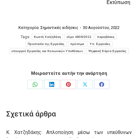
Εκτύπωση
Κατηγορία:
Σημαντικές ειδήσεις
30 Αυγούστου, 2022
Tags:
Κωστή Χατζηδάκη
νόμο 4808/2021
παραβάσεις
Προστασία της Εργασίας
πρόστιμα
Υπ. Εργασίας
υπουργού Εργασίας και Κοινωνικών Υποθέσεων
Ψηφιακή Κάρτα Εργασίας
Μοιραστείτε αυτήν την ανάρτηση
Share
Share
Share
Share
Share
on
on
on
on
on
WhatsApp
LinkedIn
Pinterest
X
Facebook
Σχετικά άρθρα
Κ. Χατζηδάκης: Aπλοποίηση μέσω των υπεύθυνων