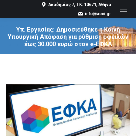
Ακαδημίας 7, ΤΚ: 10671, Αθήνα
info@acci.gr
Υπ. Εργασίας: Δημοσιεύθηκε η Κοινή
Υπουργική Απόφαση για ρύθμιση οφειλών
έως 30.000 ευρώ στον e-ΕΦΚΑ
You are here: