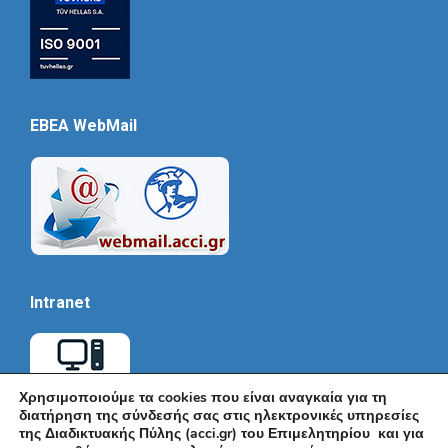
EBEA WebMail
Intranet
Χρησιμοποιούμε τα cookies που είναι αναγκαία για τη
διατήρηση της σύνδεσής σας στις ηλεκτρονικές υπηρεσίες
της Διαδικτυακής Πύλης (acci.gr) του Επιμελητηρίου και για