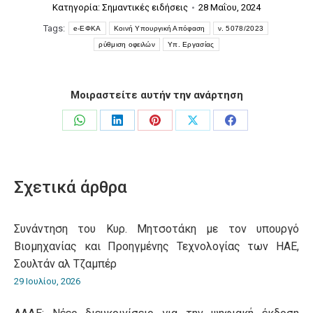
Κατηγορία:
Σημαντικές ειδήσεις
28 Μαΐου, 2024
Tags:
e-ΕΦΚΑ
Κοινή Υπουργική Απόφαση
ν. 5078/2023
ρύθμιση οφειλών
Υπ. Εργασίας
Μοιραστείτε αυτήν την ανάρτηση
Share
Share
Share
Share
Share
on
on
on
on
on
WhatsApp
LinkedIn
Pinterest
X
Facebook
Σχετικά άρθρα
Συνάντηση του Κυρ. Μητσοτάκη με τον υπουργό
Βιομηχανίας και Προηγμένης Τεχνολογίας των ΗΑΕ,
Σουλτάν αλ Τζαμπέρ
29 Ιουλίου, 2026