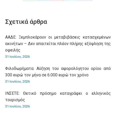
Share
Share
Share
Share
Share
on
on
on
on
on
WhatsApp
LinkedIn
Pinterest
X
Facebook
Σχετικά άρθρα
ΑΑΔΕ: Ξεμπλοκάρουν οι μεταβιβάσεις κατασχεμένων
ακινήτων – Δεν απαιτείται πλέον πλήρης εξόφληση της
οφειλής
31 Ιουλίου, 2026
Φιλοδωρήματα: Αύξηση του αφορολόγητου ορίου από
300 ευρώ τον μήνα σε 6.000 ευρώ τον χρόνο
31 Ιουλίου, 2026
ΙΝΣΕΤΕ: Θετικό πρόσημο καταγράφει ο ελληνικός
τουρισμός
31 Ιουλίου, 2026