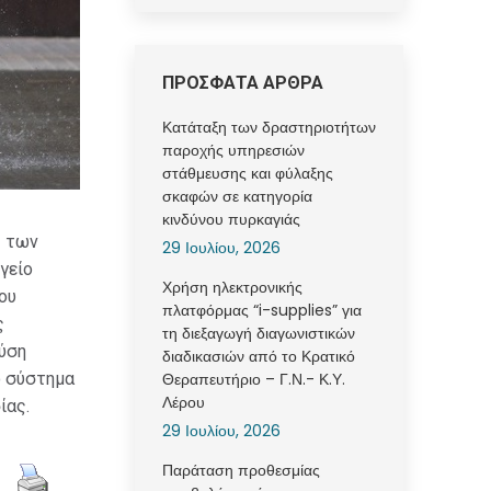
ΠΡΟΣΦΑΤΑ ΑΡΘΡΑ
Κατάταξη των δραστηριοτήτων
παροχής υπηρεσιών
στάθμευσης και φύλαξης
σκαφών σε κατηγορία
κινδύνου πυρκαγιάς
ς των
29 Ιουλίου, 2026
γείο
Χρήση ηλεκτρονικής
ου
πλατφόρμας “i-supplies” για
ς
τη διεξαγωγή διαγωνιστικών
ύση
διαδικασιών από το Κρατικό
ο σύστημα
Θεραπευτήριο – Γ.Ν.- Κ.Υ.
Λέρου
ίας.
29 Ιουλίου, 2026
Παράταση προθεσμίας