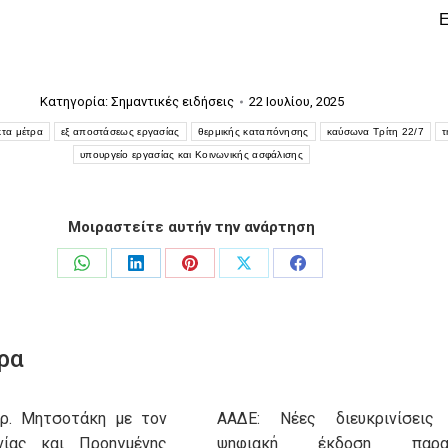
Κατηγορία:
Σημαντικές ειδήσεις
22 Ιουλίου, 2025
κτα μέτρα
εξ αποστάσεως εργασίας
θερμικής καταπόνησης
καύσωνα Τρίτη 22/7
τ
υπουργείο εργασίας και Κοινωνικής ασφάλισης
Μοιραστείτε αυτήν την ανάρτηση
Share
Share
Share
Share
Share
on
on
on
on
on
WhatsApp
LinkedIn
Pinterest
X
Facebook
ρα
υρ. Μητσοτάκη με τον
ΑΑΔΕ: Νέες διευκρινίσεις
νίας και Προηγμένης
ψηφιακή έκδοση παρασ