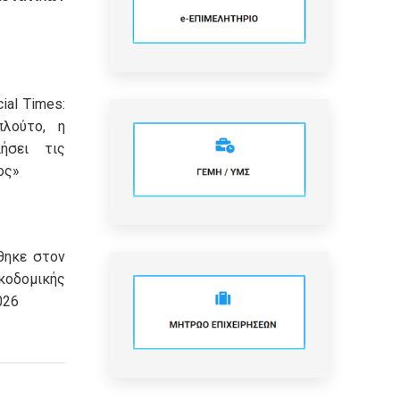
ial Times:
πλούτο, η
ήσει τις
ος»
θηκε στον
οδομικής
026