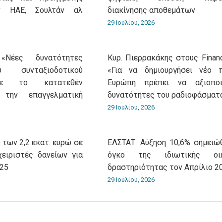
ν ΗΑΕ, Σουλτάν αλ
διακίνησης αποθεμάτων
29 Ιουλίου, 2026
«Νέες δυνατότητες
Κυρ. Πιερρακάκης στους Financ
 συνταξιοδοτικού
«Για να δημιουργήσει νέο 
με το κατατεθέν
Ευρώπη πρέπει να αξιοποι
 την επαγγελματική
δυνατότητες του ραδιοφάσματ
29 Ιουλίου, 2026
 των 2,2 εκατ. ευρώ σε
ΕΛΣΤΑΤ: Αύξηση 10,6% σημειώ
χειριστές δανείων για
όγκο της ιδιωτικής οικ
025
δραστηριότητας τον Απρίλιο 2
29 Ιουλίου, 2026