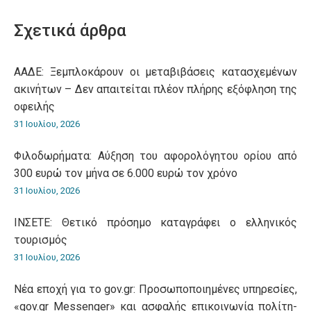
WhatsApp
LinkedIn
Pinterest
X
Facebook
Σχετικά άρθρα
ΑΑΔΕ: Ξεμπλοκάρουν οι μεταβιβάσεις κατασχεμένων
ακινήτων – Δεν απαιτείται πλέον πλήρης εξόφληση της
οφειλής
31 Ιουλίου, 2026
Φιλοδωρήματα: Αύξηση του αφορολόγητου ορίου από
300 ευρώ τον μήνα σε 6.000 ευρώ τον χρόνο
31 Ιουλίου, 2026
ΙΝΣΕΤΕ: Θετικό πρόσημο καταγράφει ο ελληνικός
τουρισμός
31 Ιουλίου, 2026
Νέα εποχή για το gov.gr: Προσωποποιημένες υπηρεσίες,
«gov.gr Messenger» και ασφαλής επικοινωνία πολίτη-