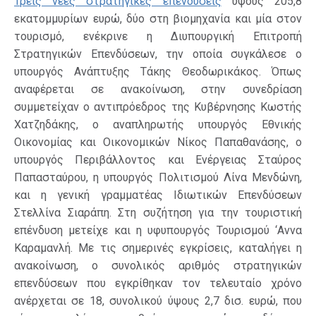
Τρεις νέες στρατηγικές επενδύσεις
ύψους 205,8
εκατομμυρίων ευρώ, δύο στη βιομηχανία και μία στον
τουρισμό, ενέκρινε η Διυπουργική Επιτροπή
Στρατηγικών Επενδύσεων, την οποία συγκάλεσε ο
υπουργός Ανάπτυξης Τάκης Θεοδωρικάκος. Όπως
αναφέρεται σε ανακοίνωση, στην συνεδρίαση
συμμετείχαν ο αντιπρόεδρος της Κυβέρνησης Κωστής
Χατζηδάκης, ο αναπληρωτής υπουργός Εθνικής
Οικονομίας και Οικονομικών Νίκος Παπαθανάσης, ο
υπουργός Περιβάλλοντος και Ενέργειας Σταύρος
Παπασταύρου, η υπουργός Πολιτισμού Λίνα Μενδώνη,
και η γενική γραμματέας Ιδιωτικών Επενδύσεων
Στελλίνα Σιαράπη. Στη συζήτηση για την τουριστική
επένδυση μετείχε και η υφυπουργός Τουρισμού ‘Αννα
Καραμανλή. Με τις σημερινές εγκρίσεις, καταλήγει η
ανακοίνωση, ο συνολικός αριθμός στρατηγικών
επενδύσεων που εγκρίθηκαν τον τελευταίο χρόνο
ανέρχεται σε 18, συνολικού ύψους 2,7 δισ. ευρώ, που