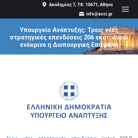
Ακαδημίας 7, ΤΚ: 10671, Αθήνα
info@acci.gr
Υπουργείο Ανάπτυξης: Τρεις νέες
στρατηγικές επενδύσεις 206 εκατ. ευρώ
ενέκρινε η Διυπουργική Επιτροπή
You are here: