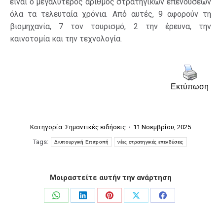
είναι ο μεγαλύτερος αριθμός στρατηγικών επενδύσεων
όλα τα τελευταία χρόνια. Από αυτές, 9 αφορούν τη
βιομηχανία, 7 τον τουρισμό, 2 την έρευνα, την
καινοτομία και την τεχνολογία.
Εκτύπωση
Κατηγορία:
Σημαντικές ειδήσεις
11 Νοεμβρίου, 2025
Tags:
Διυπουργική Επιτροπή
νέες στρατηγικές επενδύσεις
Μοιραστείτε αυτήν την ανάρτηση
Share
Share
Share
Share
Share
on
on
on
on
on