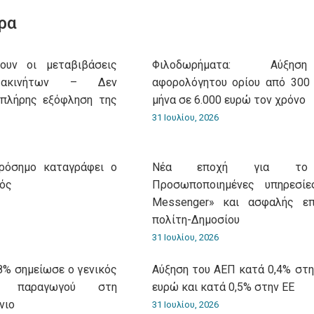
WhatsApp
LinkedIn
Pinterest
X
Facebook
ρα
ουν οι μεταβιβάσεις
Φιλοδωρήματα: Αύξη
 ακινήτων – Δεν
αφορολόγητου ορίου από 300
 πλήρης εξόφληση της
μήνα σε 6.000 ευρώ τον χρόνο
31 Ιουλίου, 2026
πρόσημο καταγράφει ο
Νέα εποχή για το g
μός
Προσωποποιημένες υπηρεσίες
Messenger» και ασφαλής επ
πολίτη-Δημοσίου
31 Ιουλίου, 2026
8% σημείωσε ο γενικός
Αύξηση του ΑΕΠ κατά 0,4% στη
ν παραγωγού στη
ευρώ και κατά 0,5% στην ΕΕ
νιο
31 Ιουλίου, 2026