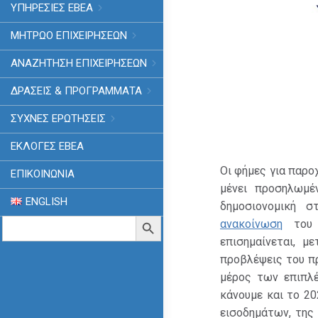
ΥΠΗΡΕΣΙΕΣ ΕΒΕΑ
ΜΗΤΡΩΟ ΕΠΙΧΕΙΡΗΣΕΩΝ
ΑΝΑΖΗΤΗΣΗ ΕΠΙΧΕΙΡΗΣΕΩΝ
ΔΡΑΣΕΙΣ & ΠΡΟΓΡΑΜΜΑΤΑ
ΣΥΧΝΕΣ ΕΡΩΤΗΣΕΙΣ
ΕΚΛΟΓΈΣ ΕΒΕΑ
Οι φήμες για παρο
ΕΠΙΚΟΙΝΩΝΙΑ
μένει προσηλωμέ
ENGLISH
δημοσιονομική σ
Search
Search Button
ανακοίνωση
του υ
for:
επισημαίνεται, μ
προβλέψεις του π
μέρος των επιπλ
κάνουμε και το 2
εισοδημάτων, της 