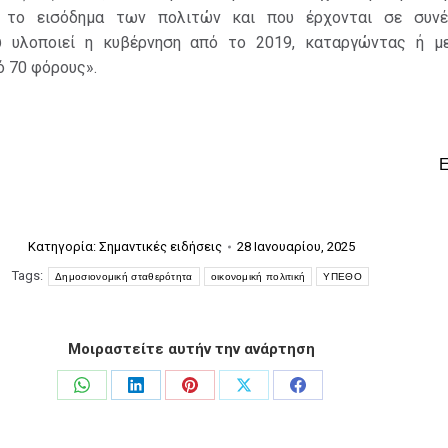
ο το εισόδημα των πολιτών και που έρχονται σε συν
 υλοποιεί η κυβέρνηση από το 2019, καταργώντας ή μ
 70 φόρους».
Κατηγορία:
Σημαντικές ειδήσεις
28 Ιανουαρίου, 2025
Tags:
Δημοσιονομική σταθερότητα
οικονομική πολιτική
ΥΠΕΘΟ
Μοιραστείτε αυτήν την ανάρτηση
Share
Share
Share
Share
Share
on
on
on
on
on