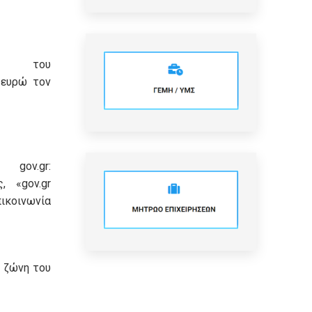
ση του
 ευρώ τον
ov.gr:
, «gov.gr
ικοινωνία
 ζώνη του