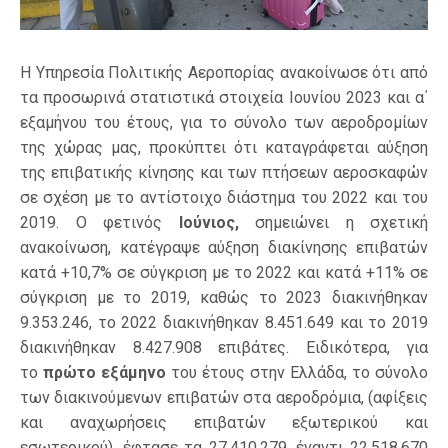
Η Υπηρεσία Πολιτικής Αεροπορίας ανακοίνωσε ότι από
τα προσωρινά στατιστικά στοιχεία Ιουνίου 2023 και α΄
εξαμήνου του έτους, για το σύνολο των αεροδρομίων
της χώρας μας, προκύπτει ότι καταγράφεται αύξηση
της επιβατικής κίνησης και των πτήσεων αεροσκαφών
σε σχέση με το αντίστοιχο διάστημα του 2022 και του
2019. Ο φετινός
Ιούνιος,
σημειώνει η σχετική
ανακοίνωση, κατέγραψε αύξηση διακίνησης επιβατών
κατά +10,7% σε σύγκριση με το 2022 και κατά +11% σε
σύγκριση με το 2019, καθώς το 2023 διακινήθηκαν
9.353.246, το 2022 διακινήθηκαν 8.451.649 και το 2019
διακινήθηκαν 8.427.908 επιβάτες. Ειδικότερα, για
το
πρώτο εξάμηνο
του έτους στην Ελλάδα, το σύνολο
των διακινούμενων επιβατών στα αεροδρόμια, (αφίξεις
και αναχωρήσεις επιβατών εξωτερικού και
εσωτερικού), έφτασε τα 27.410.279, έναντι 22.518.670