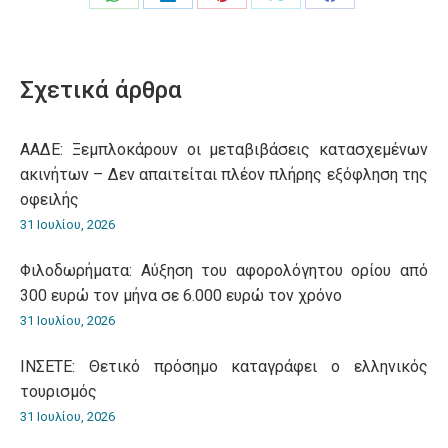
Share
Share
Share
Share
Share
on
on
on
on
on
WhatsApp
LinkedIn
Pinterest
X
Facebook
Σχετικά άρθρα
ΑΑΔΕ: Ξεμπλοκάρουν οι μεταβιβάσεις κατασχεμένων
ακινήτων – Δεν απαιτείται πλέον πλήρης εξόφληση της
οφειλής
31 Ιουλίου, 2026
Φιλοδωρήματα: Αύξηση του αφορολόγητου ορίου από
300 ευρώ τον μήνα σε 6.000 ευρώ τον χρόνο
31 Ιουλίου, 2026
ΙΝΣΕΤΕ: Θετικό πρόσημο καταγράφει ο ελληνικός
τουρισμός
31 Ιουλίου, 2026