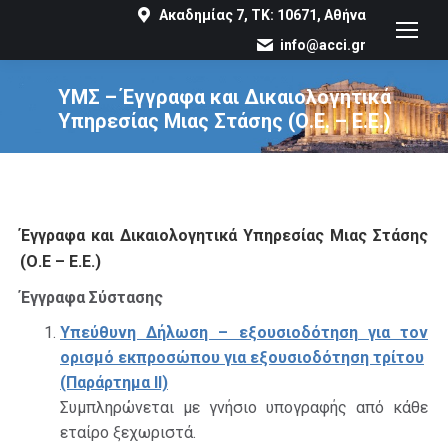
Ακαδημίας 7, ΤΚ: 10671, Αθήνα
info@acci.gr
ΥΜΣ – Έγγραφα και Δικαιολογητικά
Υπηρεσίας Μιας Στάσης (Ο.Ε. – Ε.Ε.)
You are here:
Έγγραφα και Δικαιολογητικά Υπηρεσίας Μιας Στάσης
(Ο.Ε – Ε.Ε.)
Έγγραφα Σύστασης
Υπεύθυνη Δήλωση – εξουσιοδότηση για τον
ορισμό εκπροσώπου για εξουσιοδότηση τρίτου
(Παράρτημα ΙI)
Συμπληρώνεται με γνήσιο υπογραφής από κάθε
εταίρο ξεχωριστά.