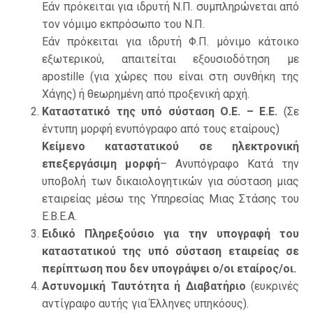
Εάν πρόκειται για ιδρυτή Ν.Π. συμπληρώνεται από
τον νόμιμο εκπρόσωπο του Ν.Π.
Εάν πρόκειται για ιδρυτή Φ.Π. μόνιμο κάτοικο
εξωτερικού, απαιτείται εξουσιοδότηση με
apostille (για χώρες που είναι στη συνθήκη της
Χάγης) ή θεωρημένη από προξενική αρχή.
Καταστατικό της υπό σύσταση Ο.Ε. – Ε.Ε.
(Σε
έντυπη μορφή ενυπόγραφο από τους εταίρους)
Κείμενο καταστατικού σε ηλεκτρονική
επεξεργάσιμη μορφή
– Ανυπόγραφο Κατά την
υποβολή των δικαιολογητικών για σύσταση μιας
εταιρείας μέσω της Υπηρεσίας Μιας Στάσης του
Ε.Β.Ε.Α.
Ειδικό Πληρεξούσιο για την υπογραφή του
καταστατικού της υπό σύσταση εταιρείας σε
περίπτωση που δεν υπογράψει ο/οι εταίρος/οι.
Αστυνομική Ταυτότητα ή Διαβατήριο
(ευκρινές
αντίγραφο αυτής για Έλληνες υπηκόους).