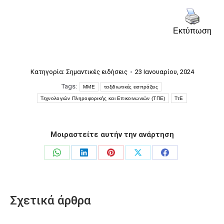
Εκτύπωση
Κατηγορία:
Σημαντικές ειδήσεις
23 Ιανουαρίου, 2024
Tags:
ΜΜΕ
ταξιδιωτικές εισπράξεις
Τεχνολογιών Πληροφορικής και Επικοινωνιών (ΤΠΕ)
ΤτΕ
Μοιραστείτε αυτήν την ανάρτηση
Share
Share
Share
Share
Share
on
on
on
on
on
WhatsApp
LinkedIn
Pinterest
X
Facebook
Σχετικά άρθρα