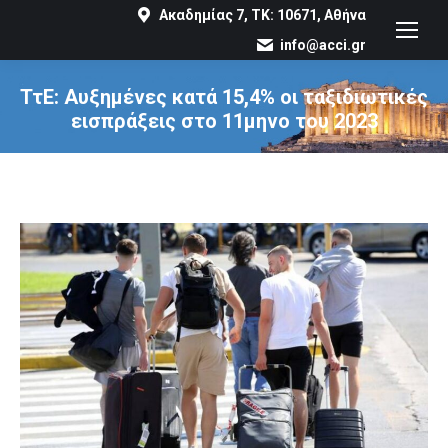
Ακαδημίας 7, ΤΚ: 10671, Αθήνα
info@acci.gr
ΤτΕ: Αυξημένες κατά 15,4% οι ταξιδιωτικές
εισπράξεις στο 11μηνο του 2023
You are here: