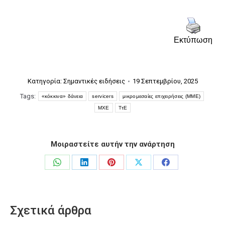
Εκτύπωση
Κατηγορία:
Σημαντικές ειδήσεις
19 Σεπτεμβρίου, 2025
Tags:
«κόκκινα» δάνεια
servicers
μικρομεσαίες επιχειρήσεις (ΜΜΕ)
ΜΧΕ
ΤτΕ
Μοιραστείτε αυτήν την ανάρτηση
Share
Share
Share
Share
Share
on
on
on
on
on
WhatsApp
LinkedIn
Pinterest
X
Facebook
Σχετικά άρθρα