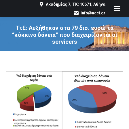
Ακαδημίας 7, ΤΚ: 10671, Αθήνα
info@acci.gr
ΤτΕ: Αυξήθηκαν στα 79 δισ. ευρώ τα
“κόκκινα δάνεια” που διαχειρίζονται οι
servicers
You are here: