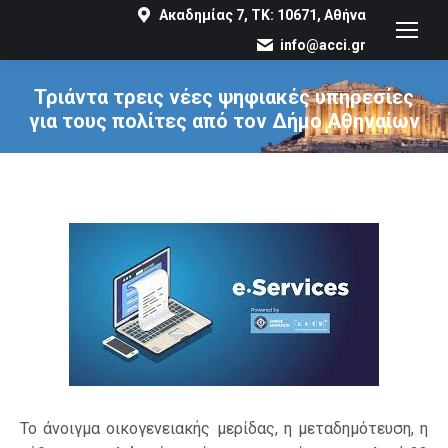
Ακαδημίας 7, ΤΚ: 10671, Αθήνα
info@acci.gr
Τριάντα τρεις νέες ψηφιακές υπηρεσίες
για τους πολίτες από τον Δήμο Αθηναίων
You are here:
Το άνοιγμα οικογενειακής μερίδας, η μεταδημότευση, η