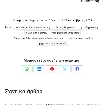
Εκτύπωση
Κατηγορία:
Σημαντικές ειδήσεις
20 Σεπτεμβρίου, 2022
Tags:
https://eservices.cityofathens.gr
Δήμος Αθηναίων
η μεταδημότευση
η ρύθμιση οφειλών
νέες ψηφιακές υπηρεσίες
ο δήμαρχος Αθηναίων Κώστας Μπακογιάννης.
οικογενειακής μερίδας
ψηφιοποίηση υπηρεσιών
Μοιραστείτε αυτήν την ανάρτηση
Share
Share
Share
Share
Share
on
on
on
on
on
WhatsApp
LinkedIn
Pinterest
X
Facebook
Σχετικά άρθρα