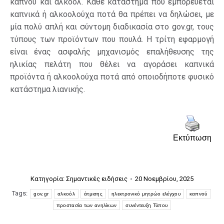
καπνού και αλκοόλ. Κάθε κατάστημα που εμπορεύεται
καπνικά ή αλκοολούχα ποτά θα πρέπει να δηλώσει, με
μία πολύ απλή και σύντομη διαδικασία στο gov.gr, τους
τύπους των προϊόντων που πουλά. Η τρίτη εφαρμογή
είναι ένας ασφαλής μηχανισμός επαλήθευσης της
ηλικίας πελάτη που θέλει να αγοράσει καπνικά
προϊόντα ή αλκοολούχα ποτά από οποιοδήποτε φυσικό
κατάστημα λιανικής.
Εκτύπωση
Κατηγορία:
Σημαντικές ειδήσεις
20 Νοεμβρίου, 2025
Tags:
gov.gr
αλκοόλ
άτμισης
ηλεκτρονικό μητρώο ελέγχου
καπνού
προστασία των ανηλίκων
συνέντευξη Τύπου