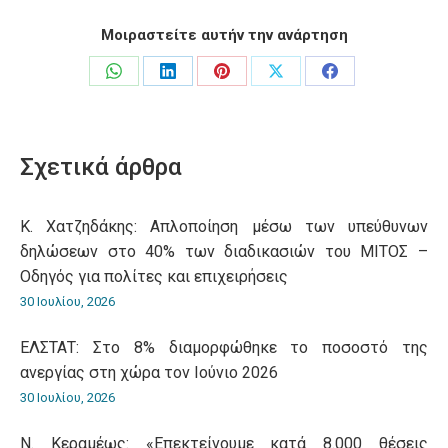
Μοιραστείτε αυτήν την ανάρτηση
Share
Share
Share
Share
Share
on
on
on
on
on
WhatsApp
LinkedIn
Pinterest
X
Facebook
Σχετικά άρθρα
Κ. Χατζηδάκης: Aπλοποίηση μέσω των υπεύθυνων
δηλώσεων στο 40% των διαδικασιών του ΜΙΤΟΣ –
Οδηγός για πολίτες και επιχειρήσεις
30 Ιουλίου, 2026
ΕΛΣΤΑΤ: Στο 8% διαμορφώθηκε το ποσοστό της
ανεργίας στη χώρα τον Ιούνιο 2026
30 Ιουλίου, 2026
Ν. Κεραμέως: «Επεκτείνουμε κατά 8.000 θέσεις