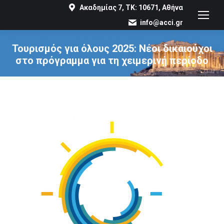
Ακαδημίας 7, ΤΚ: 10671, Αθήνα
info@acci.gr
Τουρισμός για όλους 2025: Νέοι δικαιούχοι
στο πρόγραμμα για τη χειμερινή περίοδο
You are here: