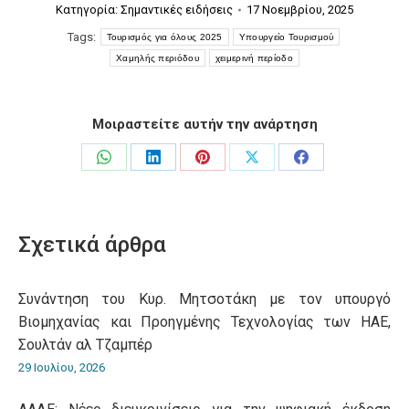
Κατηγορία:
Σημαντικές ειδήσεις
17 Νοεμβρίου, 2025
Tags:
Τουρισμός για όλους 2025
Υπουργείο Τουρισμού
Χαμηλής περιόδου
χειμερινή περίοδο
Μοιραστείτε αυτήν την ανάρτηση
Share
Share
Share
Share
Share
on
on
on
on
on
WhatsApp
LinkedIn
Pinterest
X
Facebook
Σχετικά άρθρα
Συνάντηση του Κυρ. Μητσοτάκη με τον υπουργό
Βιομηχανίας και Προηγμένης Τεχνολογίας των ΗΑΕ,
Σουλτάν αλ Τζαμπέρ
29 Ιουλίου, 2026