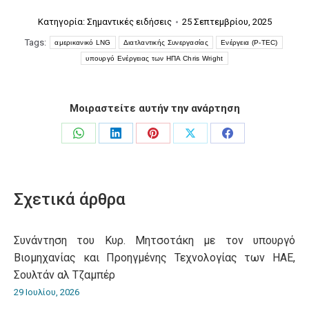
Κατηγορία:
Σημαντικές ειδήσεις
25 Σεπτεμβρίου, 2025
Tags:
αμερικανικό LNG
Διατλαντικής Συνεργασίας
Ενέργεια (P-TEC)
υπουργό Ενέργειας των ΗΠΑ Chris Wright
Μοιραστείτε αυτήν την ανάρτηση
Share
Share
Share
Share
Share
on
on
on
on
on
WhatsApp
LinkedIn
Pinterest
X
Facebook
Σχετικά άρθρα
Συνάντηση του Κυρ. Μητσοτάκη με τον υπουργό
Βιομηχανίας και Προηγμένης Τεχνολογίας των ΗΑΕ,
Σουλτάν αλ Τζαμπέρ
29 Ιουλίου, 2026