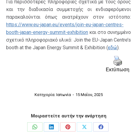
Για περισσότερες πληροφορίες σχετικά με τους όρους
και την διαδικασία συμμετοχής οι ενδιαφερόμενοι
παρακαλούνται όπως ανατρέχουν στον ιστότοπο:
https://www.eu-japan.eu/events/join-eu-japan-centres-
booth-japan-energy-summit-exhibition
και στο συνημμένο
σχετικό πληροφοριακό υλικό: Join the EU-Japan Centre’s
booth at the Japan Energy Summit & Exhibition (
εδώ
).
Εκτύπωση
Κατηγορία:
Ιαπωνία
15 Μαΐου, 2025
Μοιραστείτε αυτήν την ανάρτηση
Share
Share
Share
Share
Share