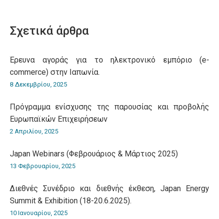
on
on
on
on
on
WhatsApp
LinkedIn
Pinterest
X
Facebook
Σχετικά άρθρα
Έρευνα αγοράς για το ηλεκτρονικό εμπόριο (e-
commerce) στην Ιαπωνία.
8 Δεκεμβρίου, 2025
Πρόγραμμα ενίσχυσης της παρουσίας και προβολής
Ευρωπαϊκών Επιχειρήσεων
2 Απριλίου, 2025
Japan Webinars (Φεβρουάριος & Μάρτιος 2025)
13 Φεβρουαρίου, 2025
Διεθνές Συνέδριο και διεθνής έκθεση, Japan Energy
Summit & Exhibition (18-20.6.2025).
10 Ιανουαρίου, 2025