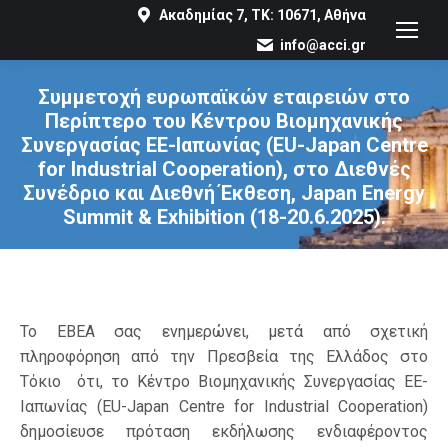
Ακαδημίας 7, ΤΚ: 10671, Αθήνα
info@acci.gr
Συμμετοχή ευρωπαϊκών εταιρειών στο
Περίπτερο του Κέντρου Βιομηχανικής
Συνεργασίας ΕΕ-Ιαπωνίας (EU-Japan Centre
for Industrial Cooperation), στο Διεθνές
Συνέδριο και Διεθνή Έκθεση, Japan Energy
Summit & Exhibition (18-20.6.2025).
You are here:
Το ΕΒΕΑ σας ενημερώνει, μετά από σχετική
πληροφόρηση από την Πρεσβεία της Ελλάδος στο
Τόκιο ότι, το Κέντρο Βιομηχανικής Συνεργασίας ΕΕ-
Ιαπωνίας (EU-Japan Centre for Industrial Cooperation)
δημοσίευσε πρόταση εκδήλωσης ενδιαφέροντος