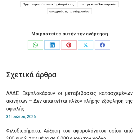
Οργανισμοί Κοινωνικής Ασφάλισης
υπουργείου Οικονομικών
υποχρεώσεις του Δημοσίου
Μοιραστείτε αυτήν την ανάρτηση
Share
Share
Share
Share
Share
on
on
on
on
on
WhatsApp
LinkedIn
Pinterest
X
Facebook
Σχετικά άρθρα
ΑΑΔΕ: Ξεμπλοκάρουν οι μεταβιβάσεις κατασχεμένων
ακινήτων – Δεν απαιτείται πλέον πλήρης εξόφληση της
οφειλής
31 Ιουλίου, 2026
Φιλοδωρήματα: Αύξηση του αφορολόγητου ορίου από
300 ευρώ τον μήνα σε 6.000 ευρώ τον χρόνο