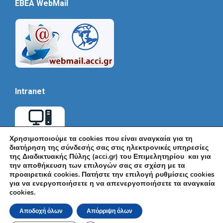
EBEA WebMail
Intranet
Χρησιμοποιούμε τα cookies που είναι αναγκαία για τη
διατήρηση της σύνδεσής σας στις ηλεκτρονικές υπηρεσίες
της Διαδικτυακής Πύλης (acci.gr) του Επιμελητηρίου και για
την αποθήκευση των επιλογών σας σε σχέση με τα
προαιρετικά cookies. Πατήστε την επιλογή ρυθμίσεις cookies
για να ενεργοποιήσετε η να απενεργοποιήσετε τα αναγκαία
cookies.
© Εμπορικό και Βιομηχανικό Επιμελητήριο Αθηνών 2026 |
Ακαδημίας 7, ΤΚ: 10671, Αθήνα, Τηλ: +30 210 3604815, e-mail:
Αποδοχή όλων
Απόρριψη όλων
info@acci.gr
Όροι Χρήσης
|
Πολιτική Ασφάλειας
|
Πολιτική Απορρήτου
|
Δήλωση