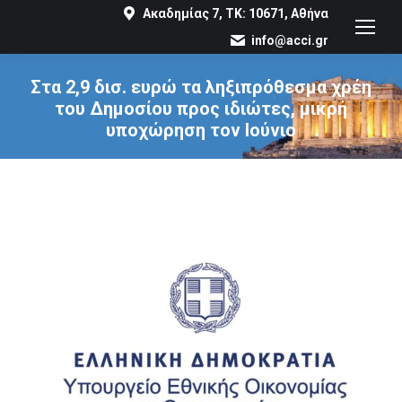
Ακαδημίας 7, ΤΚ: 10671, Αθήνα
info@acci.gr
Στα 2,9 δισ. ευρώ τα ληξιπρόθεσμα χρέη
του Δημοσίου προς ιδιώτες, μικρή
υποχώρηση τον Ιούνιο
You are here: