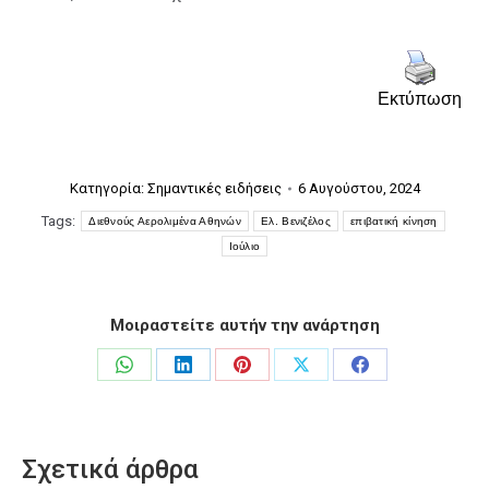
Εκτύπωση
Κατηγορία:
Σημαντικές ειδήσεις
6 Αυγούστου, 2024
Tags:
Διεθνούς Αερολιμένα Αθηνών
Ελ. Βενιζέλος
επιβατική κίνηση
Ιούλιο
Μοιραστείτε αυτήν την ανάρτηση
Share
Share
Share
Share
Share
on
on
on
on
on
WhatsApp
LinkedIn
Pinterest
X
Facebook
Σχετικά άρθρα