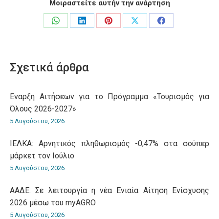
Μοιραστείτε αυτήν την ανάρτηση
Share
Share
Share
Share
Share
on
on
on
on
on
WhatsApp
LinkedIn
Pinterest
X
Facebook
Σχετικά άρθρα
Έναρξη Αιτήσεων για το Πρόγραμμα «Τουρισμός για
Όλους 2026-2027»
5 Αυγούστου, 2026
ΙΕΛΚΑ: Αρνητικός πληθωρισμός -0,47% στα σούπερ
μάρκετ τον Ιούλιο
5 Αυγούστου, 2026
ΑΑΔΕ: Σε λειτουργία η νέα Ενιαία Αίτηση Ενίσχυσης
2026 μέσω του myAGRO
5 Αυγούστου, 2026