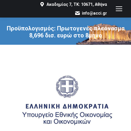
Ακαδημίας 7, ΤΚ: 10671, Αθήνα
info@acci.gr
Προϋπολογισμός: Πρωτογενές πλεόνασμα
8,696 δισ. ευρώ στο 8μηνο
You are here: