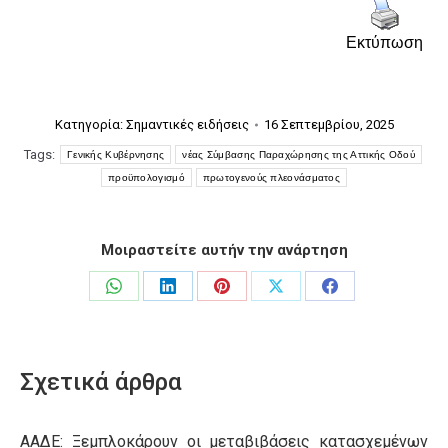
Εκτύπωση
Κατηγορία:
Σημαντικές ειδήσεις
16 Σεπτεμβρίου, 2025
Tags:
Γενικής Κυβέρνησης
νέας Σύμβασης Παραχώρησης της Αττικής Οδού
προϋπολογισμό
πρωτογενούς πλεονάσματος
Μοιραστείτε αυτήν την ανάρτηση
Share
Share
Share
Share
Share
on
on
on
on
on
WhatsApp
LinkedIn
Pinterest
X
Facebook
Σχετικά άρθρα
ΑΑΔΕ: Ξεμπλοκάρουν οι μεταβιβάσεις κατασχεμένων