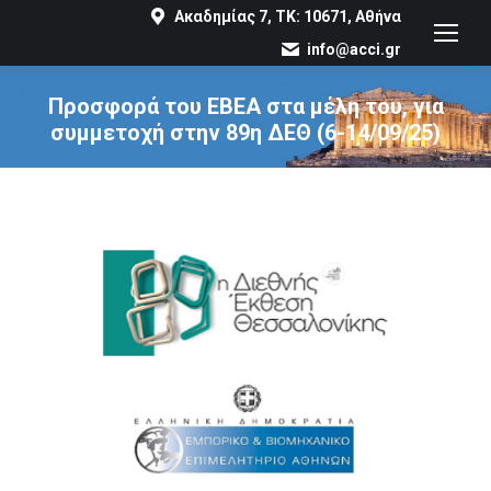
Ακαδημίας 7, ΤΚ: 10671, Αθήνα
info@acci.gr
Προσφορά του ΕΒΕΑ στα μέλη του, για
συμμετοχή στην 89η ΔΕΘ (6-14/09/25)
You are here: