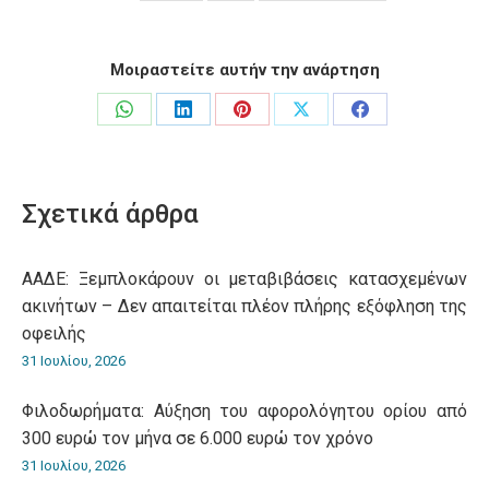
Μοιραστείτε αυτήν την ανάρτηση
Share
Share
Share
Share
Share
on
on
on
on
on
WhatsApp
LinkedIn
Pinterest
X
Facebook
Σχετικά άρθρα
ΑΑΔΕ: Ξεμπλοκάρουν οι μεταβιβάσεις κατασχεμένων
ακινήτων – Δεν απαιτείται πλέον πλήρης εξόφληση της
οφειλής
31 Ιουλίου, 2026
Φιλοδωρήματα: Αύξηση του αφορολόγητου ορίου από
300 ευρώ τον μήνα σε 6.000 ευρώ τον χρόνο
31 Ιουλίου, 2026