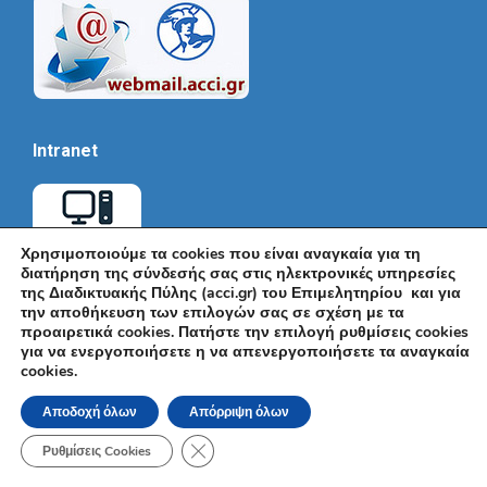
Intranet
Χρησιμοποιούμε τα cookies που είναι αναγκαία για τη
διατήρηση της σύνδεσής σας στις ηλεκτρονικές υπηρεσίες
της Διαδικτυακής Πύλης (acci.gr) του Επιμελητηρίου και για
την αποθήκευση των επιλογών σας σε σχέση με τα
προαιρετικά cookies. Πατήστε την επιλογή ρυθμίσεις cookies
για να ενεργοποιήσετε η να απενεργοποιήσετε τα αναγκαία
cookies.
© Εμπορικό και Βιομηχανικό Επιμελητήριο Αθηνών 2026 |
Ακαδημίας 7, ΤΚ: 10671, Αθήνα, Τηλ: +30 210 3604815, e-mail:
Αποδοχή όλων
Απόρριψη όλων
info@acci.gr
Όροι Χρήσης
|
Πολιτική Ασφάλειας
|
Πολιτική Απορρήτου
|
Δήλωση
Κλείσιμο του Cookie banner για το GDPR
Προσβασιμότητας
Ρυθμίσεις Cookies
Powered by KNOWLEDGE A.E.