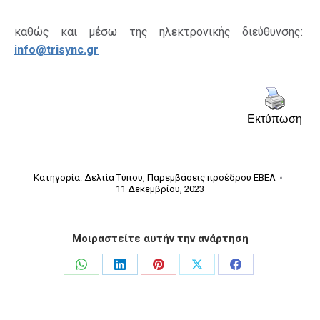
καθώς και μέσω της ηλεκτρονικής διεύθυνσης:
info
@
trisync
.
gr
Εκτύπωση
Κατηγορία:
Δελτία Τύπου
,
Παρεμβάσεις προέδρου ΕΒΕΑ
11 Δεκεμβρίου, 2023
Μοιραστείτε αυτήν την ανάρτηση
Share
Share
Share
Share
Share
on
on
on
on
on
WhatsApp
LinkedIn
Pinterest
X
Facebook