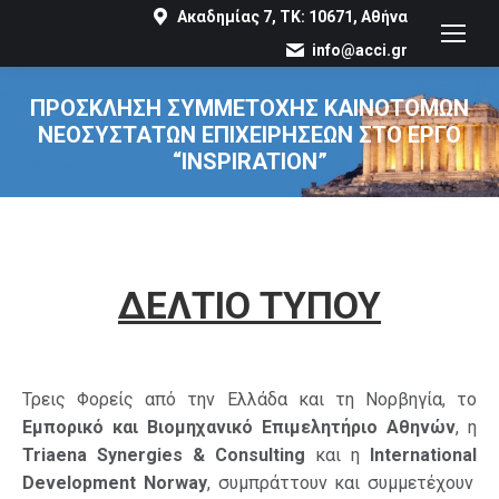
Ακαδημίας 7, ΤΚ: 10671, Αθήνα
info@acci.gr
ΠΡΟΣΚΛΗΣΗ ΣΥΜΜΕΤΟΧΗΣ ΚΑΙΝΟΤΟΜΩΝ
ΝΕΟΣΥΣΤΑΤΩΝ ΕΠΙΧΕΙΡΗΣΕΩΝ ΣΤΟ ΕΡΓΟ
“INSPIRATION”
You are here:
ΔΕΛΤΙΟ ΤΥΠΟΥ
Τρεις Φορείς από την Ελλάδα και τη Νορβηγία, το
Εμπορικό και Βιομηχανικό Επιμελητήριο Αθηνών
, η
Triaena
Synergies
& Consulting
και η
International
Development
Norway
, συμπράττουν και συμμετέχουν