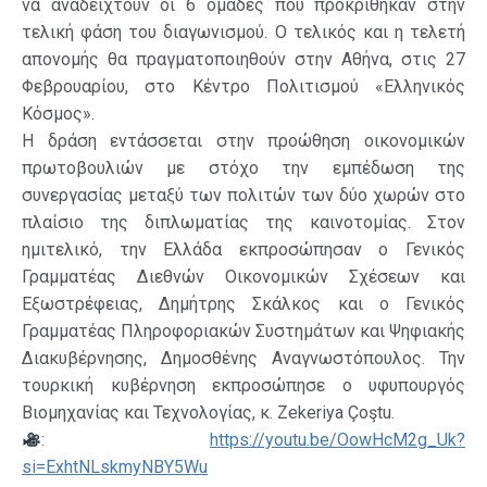
να αναδειχτούν οι 6 ομάδες που προκρίθηκαν στην
τελική φάση του διαγωνισμού. Ο τελικός και η τελετή
απονομής θα πραγματοποιηθούν στην Αθήνα, στις 27
Φεβρουαρίου, στο Κέντρο Πολιτισμού «Ελληνικός
Κόσμος».
Η δράση εντάσσεται στην προώθηση οικονομικών
πρωτοβουλιών με στόχο την εμπέδωση της
συνεργασίας μεταξύ των πολιτών των δύο χωρών στο
πλαίσιο της διπλωματίας της καινοτομίας. Στον
ημιτελικό, την Ελλάδα εκπροσώπησαν ο Γενικός
Γραμματέας Διεθνών Οικονομικών Σχέσεων και
Εξωστρέφειας, Δημήτρης Σκάλκος και ο Γενικός
Γραμματέας Πληροφοριακών Συστημάτων και Ψηφιακής
Διακυβέρνησης, Δημοσθένης Αναγνωστόπουλος. Την
τουρκική κυβέρνηση εκπροσώπησε ο υφυπουργός
Βιομηχανίας και Τεχνολογίας, κ. Zekeriya Çoştu.
:
https://youtu.be/OowHcM2g_Uk?
si=ExhtNLskmyNBY5Wu