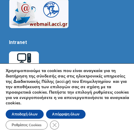
Intranet
Χρησιμοποιούμε τα cookies που είναι αναγκαία για τη
διατήρηση της σύνδεσής σας στις ηλεκτρονικές υπηρεσίες
της Διαδικτυακής Πύλης (acci.gr) του Επιμελητηρίου και για
την αποθήκευση των επιλογών σας σε σχέση με τα
προαιρετικά cookies. Πατήστε την επιλογή ρυθμίσεις cookies
για να ενεργοποιήσετε η να απενεργοποιήσετε τα αναγκαία
cookies.
© Εμπορικό και Βιομηχανικό Επιμελητήριο Αθηνών 2026 |
Ακαδημίας 7, ΤΚ: 10671, Αθήνα, Τηλ: +30 210 3604815, e-mail:
Αποδοχή όλων
Απόρριψη όλων
info@acci.gr
Όροι Χρήσης
|
Πολιτική Ασφάλειας
|
Πολιτική Απορρήτου
|
Δήλωση
Κλείσιμο του Cookie banner για το GDPR
Προσβασιμότητας
Ρυθμίσεις Cookies
Powered by KNOWLEDGE A.E.