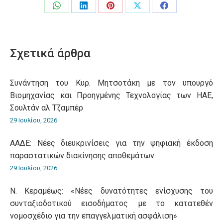
Share
Share
Share
Share
Share
on
on
on
on
on
WhatsApp
LinkedIn
Pinterest
X
Facebook
Σχετικά άρθρα
Συνάντηση του Κυρ. Μητσοτάκη με τον υπουργό
Βιομηχανίας και Προηγμένης Τεχνολογίας των ΗΑΕ,
Σουλτάν αλ Τζαμπέρ
29 Ιουλίου, 2026
ΑΑΔΕ: Νέες διευκρινίσεις για την ψηφιακή έκδοση
παραστατικών διακίνησης αποθεμάτων
29 Ιουλίου, 2026
Ν. Κεραμέως: «Νέες δυνατότητες ενίσχυσης του
συνταξιοδοτικού εισοδήματος με το κατατεθέν
νομοσχέδιο για την επαγγελματική ασφάλιση»