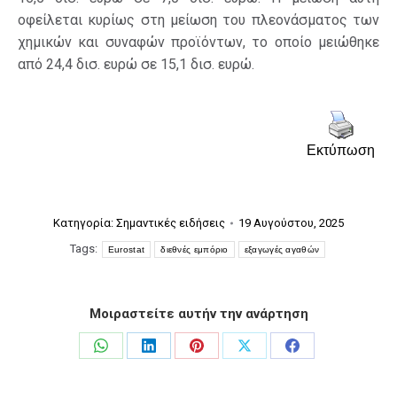
οφείλεται κυρίως στη μείωση του πλεονάσματος των
χημικών και συναφών προϊόντων, το οποίο μειώθηκε
από 24,4 δισ. ευρώ σε 15,1 δισ. ευρώ.
Εκτύπωση
Κατηγορία:
Σημαντικές ειδήσεις
19 Αυγούστου, 2025
Tags:
Eurostat
διεθνές εμπόριο
εξαγωγές αγαθών
Μοιραστείτε αυτήν την ανάρτηση
Share
Share
Share
Share
Share
on
on
on
on
on