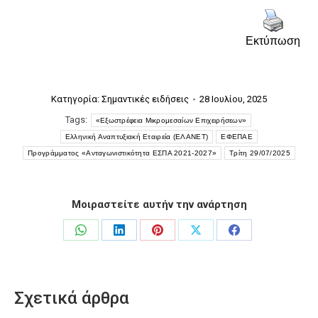
Εκτύπωση
Κατηγορία:
Σημαντικές ειδήσεις
28 Ιουλίου, 2025
Tags:
«Εξωστρέφεια Μικρομεσαίων Επιχειρήσεων»
Ελληνική Αναπτυξιακή Εταιρεία (ΕΛΑΝΕΤ)
ΕΦΕΠΑΕ
Προγράμματος «Ανταγωνιστικότητα ΕΣΠΑ 2021-2027»
Τρίτη 29/07/2025
Μοιραστείτε αυτήν την ανάρτηση
Share
Share
Share
Share
Share
on
on
on
on
on
WhatsApp
LinkedIn
Pinterest
X
Facebook
Σχετικά άρθρα