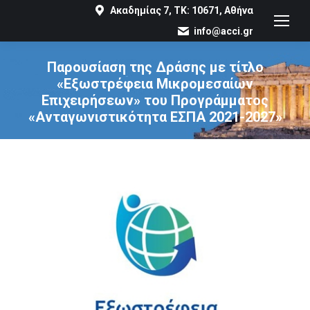
Ακαδημίας 7, ΤΚ: 10671, Αθήνα
info@acci.gr
Παρουσίαση της Δράσης με τίτλο
«Εξωστρέφεια Μικρομεσαίων
Επιχειρήσεων» του Προγράμματος
«Ανταγωνιστικότητα ΕΣΠΑ 2021-2027»
You are here: